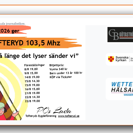
ala journalistiken.