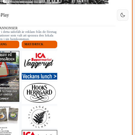
Play
 ANNONSER
i detta sidofält är reklam från de företag
ationer som valt att sponsra den lokala
iken i sin hemkommun.
MANG
MAT/DRYCK