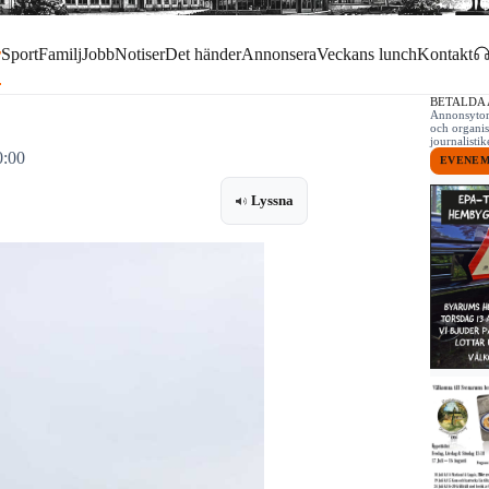
r
Sport
Familj
Jobb
Notiser
Det händer
Annonsera
Veckans lunch
Kontakt
BETALDA
Annonsytor 
och organis
journalist
0:00
EVENE
Lyssna