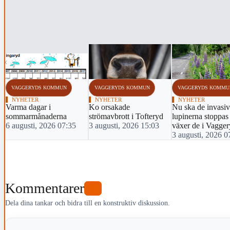
‹
VAGGERYDS KOMMUN
VAGGERYDS KOMMUN
VAGGERYDS KOMMU
NYHETER
NYHETER
NYHETER
Varma dagar i
Ko orsakade
Nu ska de invasi
sommarmånaderna
strömavbrott i Tofteryd
lupinerna stoppas
6 augusti, 2026 07:35
3 augusti, 2026 15:03
växer de i Vagge
3 augusti, 2026 0
Kommentarer
0
Dela dina tankar och bidra till en konstruktiv diskussion.