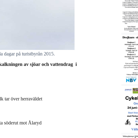
da dagar på turistbyrån 2015.
 kalkningen av sjöar och vattendrag i
lk tar över herraväldet
ta söderut mot Ålaryd