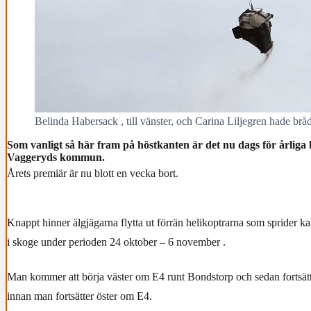
Belinda Habersack , till vänster, och Carina Liljegren hade brå
Som vanligt så här fram på höstkanten är det nu dags för årliga
Vaggeryds kommun.
Årets premiär är nu blott en vecka bort.
Knappt hinner älgjägarna flytta ut förrän helikoptrarna som sprider ka
i skoge under perioden 24 oktober – 6 november .
Man kommer att börja väster om E4 runt Bondstorp och sedan fortsät
innan man fortsätter öster om E4.