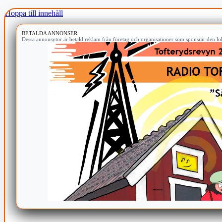
Hoppa till innehåll
BETALDA ANNONSER
Dessa annonsytor är betald reklam från företag och organisationer som sponsrar den lok