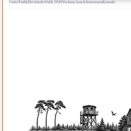
Väder
Trafik
Det händer
Valår 2026
Veckans lunch
Annonsera
Kontakt