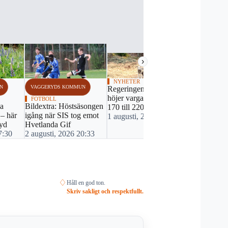
›
NYHETER
N
VAGGERYDS KOMMUN
VAGGERYDS
Regeringen backar –
höjer vargantalet från
FOTBOLL
NYHETER
va
Bildextra: Höstsäsongen
Sveriges be
170 till 220
 – här
igång när SIS tog emot
börjar på å
1 augusti, 2026 12:27
ryd
Hvetlanda Gif
30 juli, 20
7:30
2 augusti, 2026 20:33
♢
Håll en god ton.
Skriv sakligt och respektfullt.