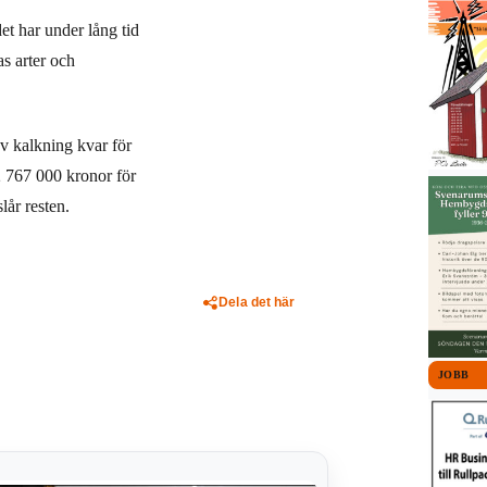
t har under lång tid
s arter och
v kalkning kvar för
2 767 000 kronor för
år resten.
Dela det här
JOBB