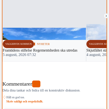
›
VAGGERYDS KOMMUN
NYHETER
VAGGERYDS KO
Framtidens stiftelse Regementsheden ska utredas
Skjutfältet stä
5 augusti, 2026 07:32
4 augusti, 202
Kommentarer
0
Dela dina tankar och bidra till en konstruktiv diskussion.
♢
Håll en god ton.
Skriv sakligt och respektfullt.