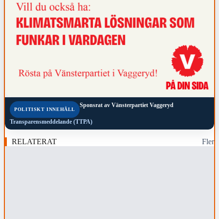
Sponsrat av
Vänsterpartiet Vaggeryd
POLITISKT INNEHÅLL
Transparensmeddelande (TTPA)
RELATERAT
Fler