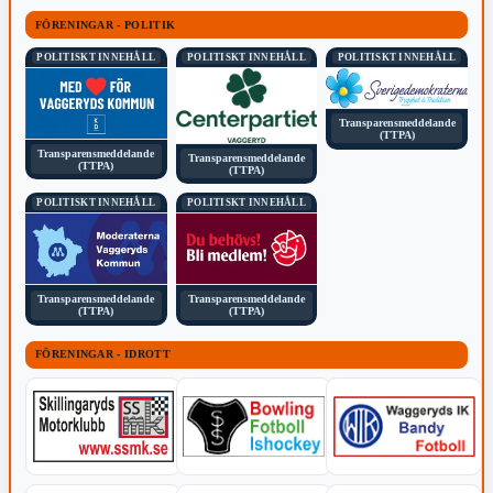
FÖRENINGAR - POLITIK
POLITISKT INNEHÅLL
POLITISKT INNEHÅLL
POLITISKT INNEHÅLL
Transparensmeddelande
(TTPA)
Transparensmeddelande
Transparensmeddelande
(TTPA)
(TTPA)
POLITISKT INNEHÅLL
POLITISKT INNEHÅLL
Transparensmeddelande
Transparensmeddelande
(TTPA)
(TTPA)
FÖRENINGAR - IDROTT