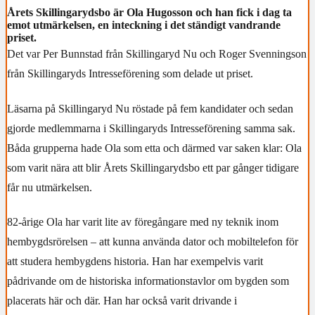
Årets Skillingarydsbo är Ola Hugosson och han fick i dag ta
emot utmärkelsen, en inteckning i det ständigt vandrande
priset.
Det var Per Bunnstad från Skillingaryd Nu och Roger Svenningson
från Skillingaryds Intresseförening som delade ut priset.
Läsarna på Skillingaryd Nu röstade på fem kandidater och sedan
gjorde medlemmarna i Skillingaryds Intresseförening samma sak.
Båda grupperna hade Ola som etta och därmed var saken klar: Ola
som varit nära att blir Årets Skillingarydsbo ett par gånger tidigare
får nu utmärkelsen.
82-årige Ola har varit lite av föregångare med ny teknik inom
hembygdsrörelsen – att kunna använda dator och mobiltelefon för
att studera hembygdens historia. Han har exempelvis varit
pådrivande om de historiska informationstavlor om bygden som
placerats här och där. Han har också varit drivande i