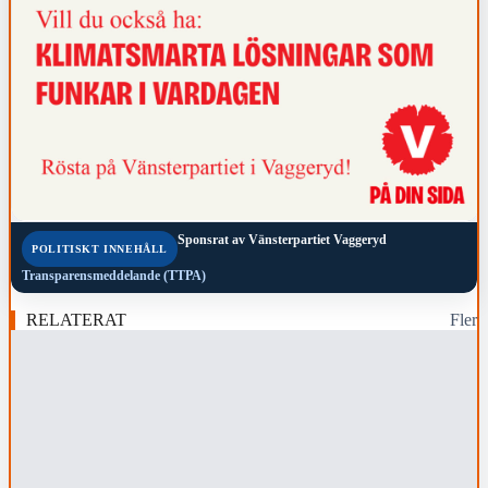
Sponsrat av
Vänsterpartiet Vaggeryd
POLITISKT INNEHÅLL
Transparensmeddelande (TTPA)
RELATERAT
Fler