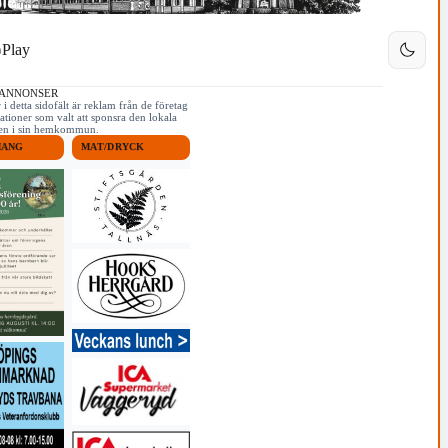
Play
 ANNONSER
i detta sidofält är reklam från de företag
ationer som valt att sponsra den lokala
iken i sin hemkommun.
MANG
MAT/DRYCK