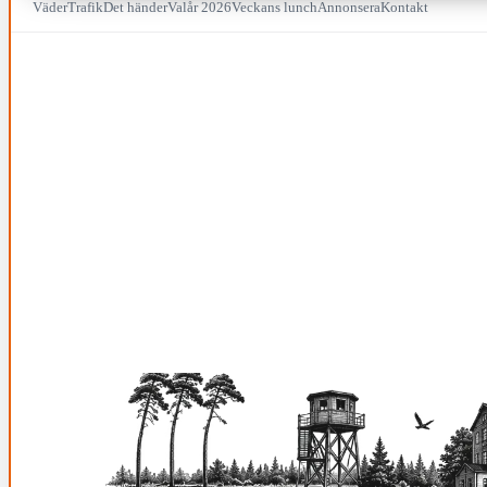
Väder
Trafik
Det händer
Valår 2026
Veckans lunch
Annonsera
Kontakt