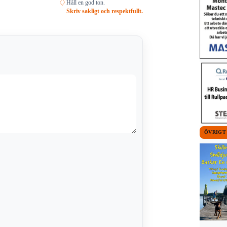
♢
Håll en god ton.
Skriv sakligt och respektfullt.
ÖVRIGT