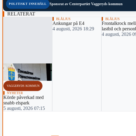
Sponsrat av
Centerpartiet Vaggeryds kommun
POLITISKT INNEHÅLL
RELATERAT
BLÅLJUS
BLÅLJUS
Ankungar på E4
Frontalkrock mel
4 augusti, 2026 18:29
lastbil och person
4 augusti, 2026 0
‹
VAGGERYDS KOMMUN
NYHETER
Körde påverkad med
snabb elspark
5 augusti, 2026 07:15