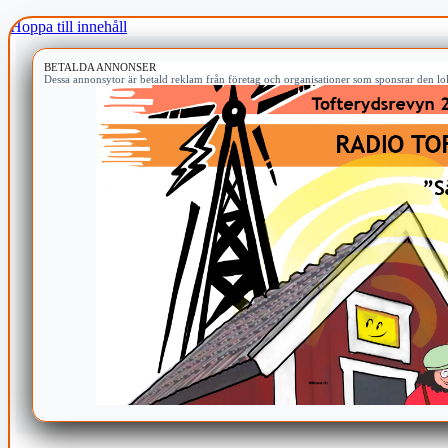
Hoppa till innehåll
BETALDA ANNONSER
Dessa annonsytor är betald reklam från företag och organisationer som sponsrar den lok