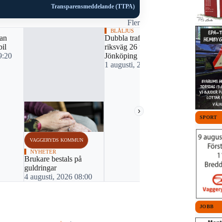
Transparensmeddelande (TTPA)
Fler
BLÅLJUS
lan
Dubbla trafikolyckor på
bil
riksväg 26 utanför
9:20
Jönköping
1 augusti, 2026 14:11
›
SPORT
VAGGERYDS KOMMUN
VAGGERYDS
NYHETER
NYHETER
Brukare bestals på
Incident st
guldringar
tågtrafiken
4 augusti, 2026 08:00
31 juli, 20
JOBB