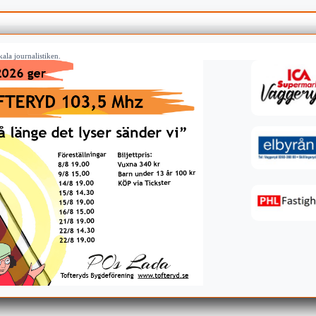
ala journalistiken.