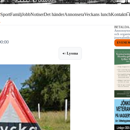
r
Sport
Familj
Jobb
Notiser
Det händer
Annonsera
Veckans lunch
Kontakt
BETALDA
Annonsytor 
och organis
journalist
00:00
EVENE
Lyssna