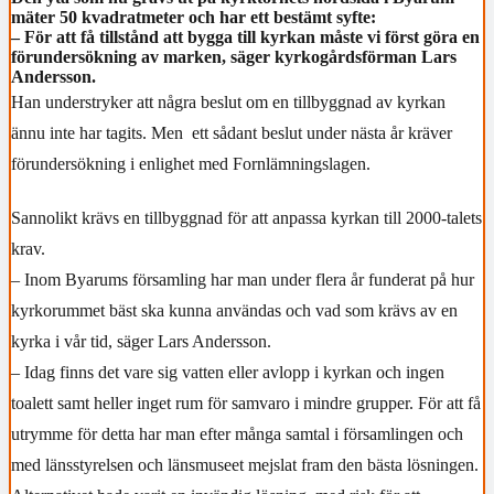
mäter 50 kvadratmeter och har ett bestämt syfte:
– För att få tillstånd att bygga till kyrkan måste vi först göra en
förundersökning av marken, säger kyrkogårdsförman Lars
Andersson.
Han understryker att några beslut om en tillbyggnad av kyrkan
ännu inte har tagits. Men ett sådant beslut under nästa år kräver
förundersökning i enlighet med Fornlämningslagen.
Sannolikt krävs en tillbyggnad för att anpassa kyrkan till 2000-talets
krav.
– Inom Byarums församling har man under flera år funderat på hur
kyrkorummet bäst ska kunna användas och vad som krävs av en
kyrka i vår tid, säger Lars Andersson.
– Idag finns det vare sig vatten eller avlopp i kyrkan och ingen
toalett samt heller inget rum för samvaro i mindre grupper. För att få
utrymme för detta har man efter många samtal i församlingen och
med länsstyrelsen och länsmuseet mejslat fram den bästa lösningen.