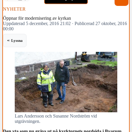
NYHETER
Öppnar för modernisering av kyrkan
Uppdaterad 5 december, 2016 21:02
·
Publicerad 27 oktober, 2016
00:00
Lyssna
Lars Andersson och Susanne Nordström vid
utgrävningen.
Den yta som nu grävs ut på kyrktornets nordsida i Byarum