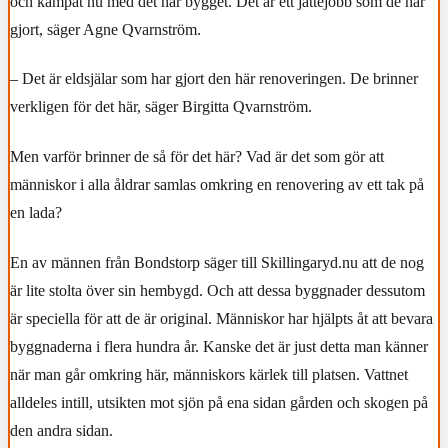
och kämpat nu med det här bygget. Det är ett jättejobb som de har
gjort, säger Agne Qvarnström.
– Det är eldsjälar som har gjort den här renoveringen. De brinner
verkligen för det här, säger Birgitta Qvarnström.
Men varför brinner de så för det här? Vad är det som gör att
människor i alla åldrar samlas omkring en renovering av ett tak på
en lada?
En av männen från Bondstorp säger till Skillingaryd.nu att de nog
är lite stolta över sin hembygd. Och att dessa byggnader dessutom
är speciella för att de är original. Människor har hjälpts åt att bevara
byggnaderna i flera hundra år. Kanske det är just detta man känner
när man går omkring här, människors kärlek till platsen. Vattnet
alldeles intill, utsikten mot sjön på ena sidan gården och skogen på
den andra sidan.