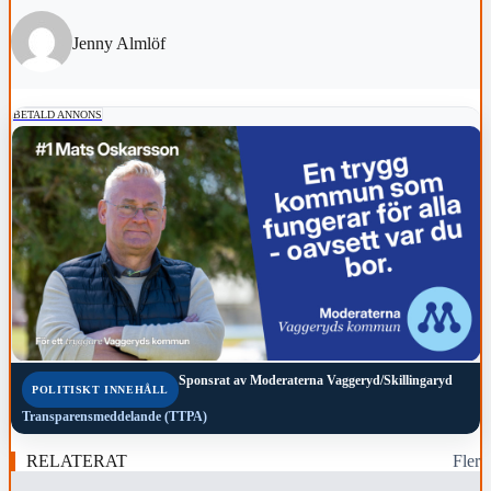
Jenny Almlöf
BETALD ANNONS
Sponsrat av
Moderaterna Vaggeryd/Skillingaryd
POLITISKT INNEHÅLL
Transparensmeddelande (TTPA)
RELATERAT
Fler