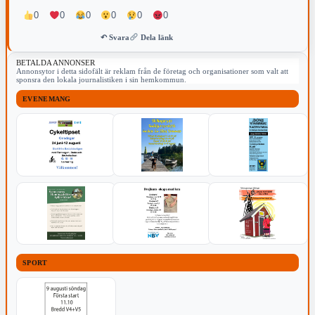
0
0
0
0
0
0
↶ Svara
Dela länk
BETALDA ANNONSER
Annonsytor i detta sidofält är reklam från de företag och organisationer som valt att
sponsra den lokala journalistiken i sin hemkommun.
EVENEMANG
SPORT