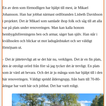
En av dem som förmodligen har hjälpt till mest, är Mikael
Johansson. Han har jobbat närmast ordföranden Lisbeth Davidsson
i projektet. Det är Mikael som samlade ihop folk och såg till att alla
var på plats under renoveringen. Man kan kalla honom
hembygdsföreningens ben och armar, säger han själv. Han står i
kvällssolen och blickar ut mot ladugårdstaket och ser väldigt
förnöjsam ut.
– Det är jättetrevligt att se det här nu, verkligen. Det är en fin plats,
den är otroligt orörd från förr så jag tycker det är trevligt. En plats
som är värd att bevara. Och det är ju många som har hjälpt till i den
här renoveringen. Väldigt spridd åldersgrupp, från barn till 70-80-
åringar har varit här och jobbat. Det har varit roligt.