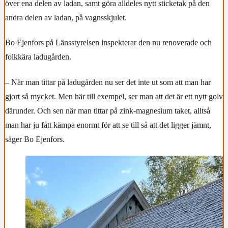
över ena delen av ladan, samt göra alldeles nytt sticketak på den
andra delen av ladan, på vagnsskjulet.
Bo Ejenfors på Länsstyrelsen inspekterar den nu renoverade och
folkkära ladugården.
– När man tittar på ladugården nu ser det inte ut som att man har
gjort så mycket. Men här till exempel, ser man att det är ett nytt golv
därunder. Och sen när man tittar på zink-magnesium taket, alltså
man har ju fått kämpa enormt för att se till så att det ligger jämnt,
säger Bo Ejenfors.