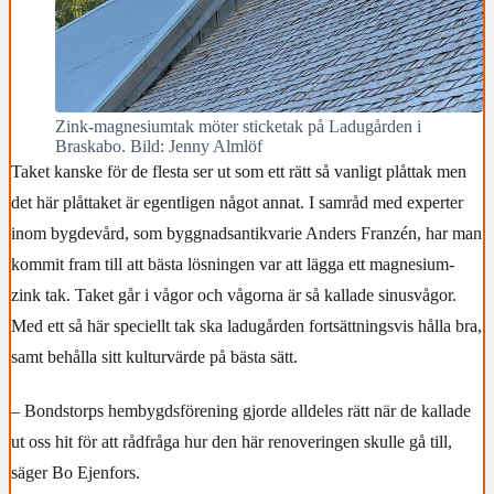
Zink-magnesiumtak möter sticketak på Ladugården i
Braskabo. Bild: Jenny Almlöf
Taket kanske för de flesta ser ut som ett rätt så vanligt plåttak men
det här plåttaket är egentligen något annat. I samråd med experter
inom bygdevård, som byggnadsantikvarie Anders Franzén, har man
kommit fram till att bästa lösningen var att lägga ett magnesium-
zink tak. Taket går i vågor och vågorna är så kallade sinusvågor.
Med ett så här speciellt tak ska ladugården fortsättningsvis hålla bra,
samt behålla sitt kulturvärde på bästa sätt.
– Bondstorps hembygdsförening gjorde alldeles rätt när de kallade
ut oss hit för att rådfråga hur den här renoveringen skulle gå till,
säger Bo Ejenfors.