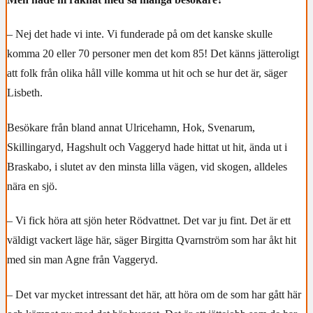
– Nej det hade vi inte. Vi funderade på om det kanske skulle
komma 20 eller 70 personer men det kom 85! Det känns jätteroligt
att folk från olika håll ville komma ut hit och se hur det är, säger
Lisbeth.
Besökare från bland annat Ulricehamn, Hok, Svenarum,
Skillingaryd, Hagshult och Vaggeryd hade hittat ut hit, ända ut i
Braskabo, i slutet av den minsta lilla vägen, vid skogen, alldeles
nära en sjö.
– Vi fick höra att sjön heter Rödvattnet. Det var ju fint. Det är ett
väldigt vackert läge här, säger Birgitta Qvarnström som har åkt hit
med sin man Agne från Vaggeryd.
– Det var mycket intressant det här, att höra om de som har gått här