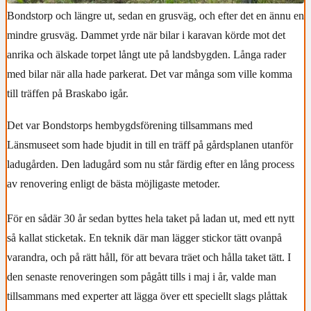
Bondstorp och längre ut, sedan en grusväg, och efter det en ännu en
mindre grusväg. Dammet yrde när bilar i karavan körde mot det
anrika och älskade torpet långt ute på landsbygden. Långa rader
med bilar när alla hade parkerat. Det var många som ville komma
till träffen på Braskabo igår.
Det var Bondstorps hembygdsförening tillsammans med
Länsmuseet som hade bjudit in till en träff på gårdsplanen utanför
ladugården. Den ladugård som nu står färdig efter en lång process
av renovering enligt de bästa möjligaste metoder.
För en sådär 30 år sedan byttes hela taket på ladan ut, med ett nytt
så kallat sticketak. En teknik där man lägger stickor tätt ovanpå
varandra, och på rätt håll, för att bevara träet och hålla taket tätt. I
den senaste renoveringen som pågått tills i maj i år, valde man
tillsammans med experter att lägga över ett speciellt slags plåttak