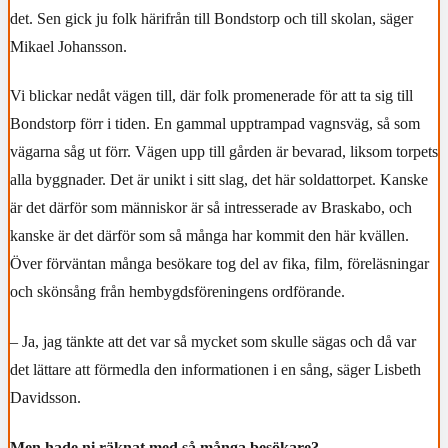
det. Sen gick ju folk härifrån till Bondstorp och till skolan, säger
Mikael Johansson.
Vi blickar nedåt vägen till, där folk promenerade för att ta sig till
Bondstorp förr i tiden. En gammal upptrampad vagnsväg, så som
vägarna såg ut förr. Vägen upp till gården är bevarad, liksom torpets
alla byggnader. Det är unikt i sitt slag, det här soldattorpet. Kanske
är det därför som människor är så intresserade av Braskabo, och
kanske är det därför som så många har kommit den här kvällen.
Över förväntan många besökare tog del av fika, film, föreläsningar
och skönsång från hembygdsföreningens ordförande.
– Ja, jag tänkte att det var så mycket som skulle sägas och då var
det lättare att förmedla den informationen i en sång, säger Lisbeth
Davidsson.
Men hade ni räknat med så många besökare?