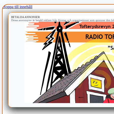
Hoppa till innehåll
BETALDA ANNONSER
Dessa annonsytor är betald reklam från företag och organisationer som sponsrar den lok