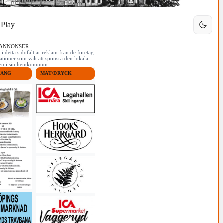
Play
 ANNONSER
i detta sidofält är reklam från de företag
ationer som valt att sponsra den lokala
iken i sin hemkommun.
MANG
MAT/DRYCK