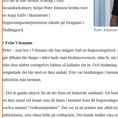
och det är inte särskilt ovanligt i våra
invandrarkulturer, börjar Peter Johnson berätta över
en kopp kaffe i fikarummet i
begravningsentreprenörens lokaler på Storgatan i
Skillingaryd.
Peter Johnson 
• Från Värnamo
Peter – som bor i Värnamo där han tidigare haft en begravningsbyrå –
går tillbaka lite längre i tiden hade man bisättarceremoni, sätta bi, när 
eller dess närhet exempelvis bårhus så kallades det bi. Och bisättning
omgärdade det här med en liten andakt. Förr var bisättningen i hemm
utförsbön från hemmet.
– Det är gamla uttryck för att det finns ett historiskt samband. Att bisä
en liten stund vid kistan som då fanns i hemmet fram till begravningen
vackra namnet ”vedkastarprästen”. Det var så att prästen inte alltid 
utförsbönen, som oftast hölls på vedbacken. Det kunde istället vara e