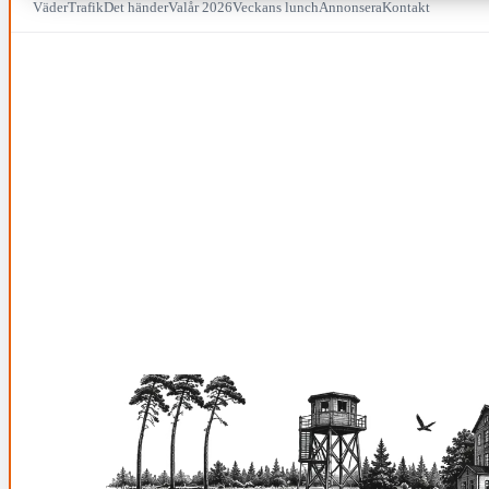
Väder
Trafik
Det händer
Valår 2026
Veckans lunch
Annonsera
Kontakt