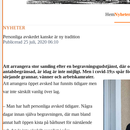
Hem
Nyhete
NYHETER
Personliga avskedet kanske är ny tradition
Publicerad 25 juli, 2020 06:10
Att arrangera stor samling efter en begravningsgudstjänst, där
antalsbegränsad, är idag är inte möjligt. Men i covid-19;s spår f
sörjande grannar, vänner och arbetskamrater.
Att arrangera öppet avsked har funnits tidigare men
var inte särskilt vanlig över lag.
– Man har haft personliga avsked tidigare. Några
dagar innan själva begravningen, där man bland
annat haft öppen kista på bårhuset för närstående