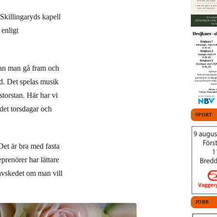
 Skillingaryds kapell
 enligt
kan man gå fram och
nd. Det spelas musik
storstan. Här har vi
 det torsdagar och
SPORT
 Det är bra med fasta
eprenörer har lättare
 avskedet om man vill
JOBB