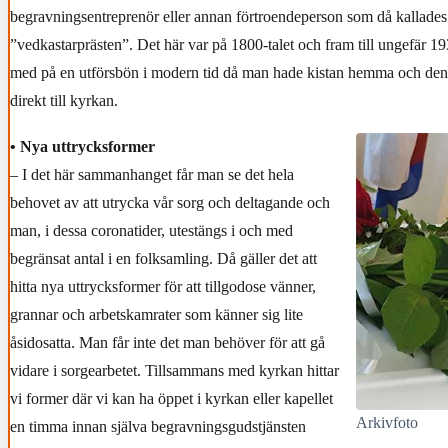
begravningsentreprenör eller annan förtroendeperson som då kallades
”vedkastarprästen”. Det här var på 1800-talet och fram till ungefär 193
med på en utförsbön i modern tid då man hade kistan hemma och den
direkt till kyrkan.
• Nya uttrycksformer
– I det här sammanhanget får man se det hela
behovet av att utrycka vår sorg och deltagande och
man, i dessa coronatider, utestängs i och med
begränsat antal i en folksamling. Då gäller det att
hitta nya uttrycksformer för att tillgodose vänner,
grannar och arbetskamrater som känner sig lite
åsidosatta. Man får inte det man behöver för att gå
vidare i sorgearbetet. Tillsammans med kyrkan hittar
vi former där vi kan ha öppet i kyrkan eller kapellet
Arkivfoto
en timma innan själva begravningsgudstjänsten