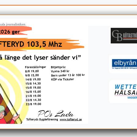
ala journalistiken.