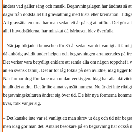
ändras vad gäller sång och musik. Begravningslagen har ändrats så at
dagar från dödsfallet till gravsättning med kista eller kremation. Tidig
Att gravsätta en urna har man sedan ett år på sig att utföra. Det gör a
allt i huvudstäderna, har minskat då bårhusen blev överfulla.
– När jag började i branschen för 35 år sedan var det vanligt att fa
då anhörig avlidit under helgen och begravningen arrangerades på fred
Det verkar vara betydligt enklare att samla alla om någon toppchef i v
än en svensk familj. Det är för låg fokus på den avlidne, idag ligger f
När farmor dog förr lade man undan verktygen. Idag har alla aktivitet
in allt det andra. Det är lite annat synsätt numera. Nu är det inte rikti
begravningskulturen ändrar sig över tid. De här nya formerna kommer
kvar, folk vänjer sig.
– Det kanske inte var så vanligt att man skrev ut dag och tid när begr
men idag gör man det. Antalet besökare på en begravning har också m