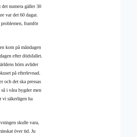
t det numera gäller 30
are var det 60 dagar.
tt problemen, framför
miljen kom på måndagen
agen efter dödsfallet.
ärldens hörn avlider
okuset på efterlevnad.
er och det ska pressas
gt så i våra bygder men
 vi säkerligen ha
avningen skulle vara,
inskat över tid. Ju