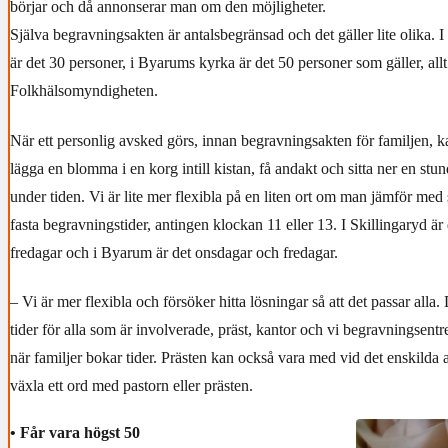
börjar och då annonserar man om den möjligheter.
Själva begravningsakten är antalsbegränsad och det gäller lite olika. I
är det 30 personer, i Byarums kyrka är det 50 personer som gäller, allt
Folkhälsomyndigheten.
När ett personlig avsked görs, innan begravningsakten för familjen, 
lägga en blomma i en korg intill kistan, få andakt och sitta ner en stu
under tiden. Vi är lite mer flexibla på en liten ort om man jämför med 
fasta begravningstider, antingen klockan 11 eller 13. I Skillingaryd är
fredagar och i Byarum är det onsdagar och fredagar.
– Vi är mer flexibla och försöker hitta lösningar så att det passar alla.
tider för alla som är involverade, präst, kantor och vi begravningsentr
när familjer bokar tider. Prästen kan också vara med vid det enskilda
växla ett ord med pastorn eller prästen.
• Får vara högst 50