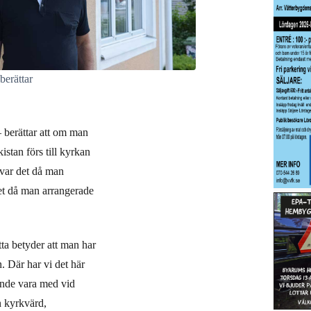
berättar
 berättar att om man
kistan förs till kyrkan
 var det då man
et då man arrangerade
tta betyder att man har
. Där har vi det här
kunde vara med vid
n kyrkvärd,