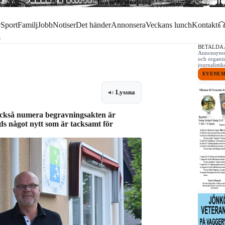
r
Sport
Familj
Jobb
Notiser
Det händer
Annonsera
Veckans lunch
Kontakt
BETALDA
Annonsytor 
och organis
journalist
EVENE
Lyssna
 också numera begravningsakten är
öds något nytt som är tacksamt för