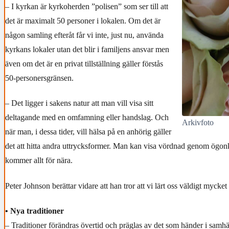
– I kyrkan är kyrkoherden ”polisen” som ser till att
det är maximalt 50 personer i lokalen. Om det är
någon samling efteråt får vi inte, just nu, använda
kyrkans lokaler utan det blir i familjens ansvar men
även om det är en privat tillställning gäller förstås
50-personersgränsen.
– Det ligger i sakens natur att man vill visa sitt
deltagande med en omfamning eller handslag. Och
Arkivfoto
när man, i dessa tider, vill hälsa på en anhörig gäller
det att hitta andra uttrycksformer. Man kan visa vördnad genom ögon
kommer allt för nära.
Peter Johnson berättar vidare att han tror att vi lärt oss väldigt myck
• Nya traditioner
– Traditioner förändras övertid och präglas av det som händer i samhäl