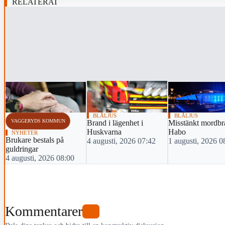
RELATERAT
‹
BLÅLJUS
BLÅLJUS
VAGGERYDS KOMMUN
Brand i lägenhet i
Misstänkt mordbr
Huskvarna
Habo
NYHETER
Brukare bestals på
4 augusti, 2026 07:42
1 augusti, 2026 0
guldringar
4 augusti, 2026 08:00
Kommentarer
0