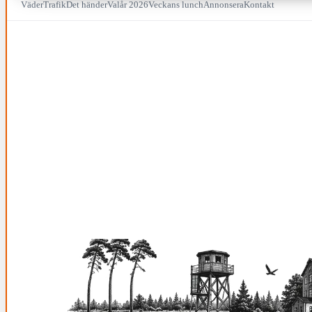
Väder
Trafik
Det händer
Valår 2026
Veckans lunch
Annonsera
Kontakt