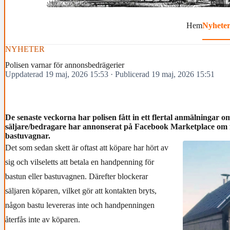
Hem
Nyhete
NYHETER
Polisen varnar för annonsbedrägerier
Uppdaterad 19 maj, 2026 15:53
·
Publicerad 19 maj, 2026 15:51
De senaste veckorna har polisen fått in ett flertal anmälningar 
säljare/bedragare har annonserat på Facebook Marketplace om 
bastuvagnar.
Det som sedan skett är oftast att köpare har hört av
sig och vilseletts att betala en handpenning för
bastun eller bastuvagnen. Därefter blockerar
säljaren köparen, vilket gör att kontakten bryts,
någon bastu levereras inte och handpenningen
återfås inte av köparen.