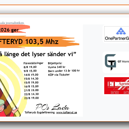
ala journalistiken.