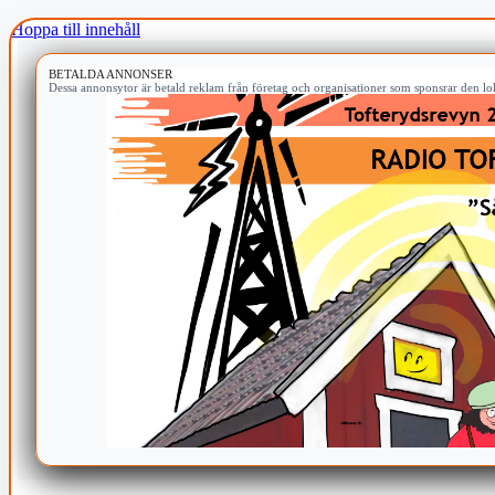
Hoppa till innehåll
BETALDA ANNONSER
Dessa annonsytor är betald reklam från företag och organisationer som sponsrar den lok