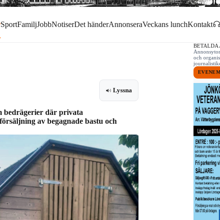
r
Sport
Familj
Jobb
Notiser
Det händer
Annonsera
Veckans lunch
Kontakt
BETALDA
Annonsytor 
och organis
journalist
EVENE
Lyssna
om bedrägerier där privata
försäljning av begagnade bastu och