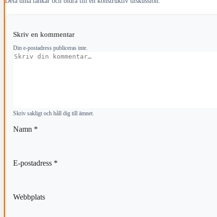
Dela dina tankar och bidra till en konstruktiv diskussion.
Skriv en kommentar
Din e-postadress publiceras inte.
Kommentar
Skriv sakligt och håll dig till ämnet.
Namn
*
E-postadress
*
Webbplats