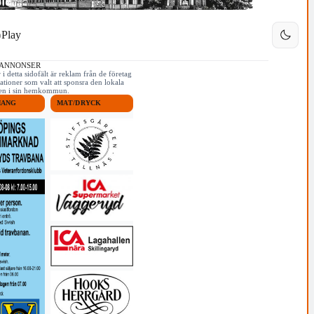
Play
 ANNONSER
i detta sidofält är reklam från de företag
ationer som valt att sponsra den lokala
iken i sin hemkommun.
MANG
MAT/DRYCK