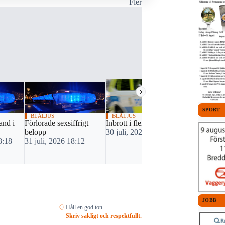
Fler
›
SPORT
BLÅLJUS
BLÅLJUS
BLÅLJUS
and i
Förlorade sexsiffrigt
Inbrott i flera lägenheter
Par misstänk
belopp
30 juli, 2026 16:49
30 juli, 20
8:18
31 juli, 2026 18:12
JOBB
♢
Håll en god ton.
Skriv sakligt och respektfullt.