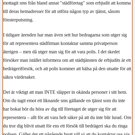
mottagit sms från bland annat "städföretag" som erbjudit att komma
till deras hemadresser för att utföra någon typ av tjänst, såsom
fönsterputsning.
I tidigare ärenden har man även sett hur bedragarna som utger sig
för att representera städfirman kontaktar samma privatperson
återigen – men då utger man sig för att vara polis. I det skedet
försöker man istället informera om att städtjänsten de erbjudits är ett
bedrägeriförsök, och att polis kommer att hälsa på den utsatte för att
säkra värdesaker.
Det är viktigt att man INTE släpper in okända personer i sitt hem.
Om du tagit emot ett liknande sms gällande en tjänst som du inte
har bokat bör du höra av dig till företaget de utger sig för att
representera – allt för att vara helt säker på att du inte blir lurad. Om
du tror dig blivit utsatt för ens ett försök till bedrägeri ska du ringa
polisen. Gäller det ett pågående brott vill vi att du kontaktar oss via