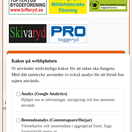
KOMMUNEN
Kakor på webbplatsen
Vi använder nödvändiga kakor för att sidan ska fungera.
Med ditt samtycke använder vi också analys för att förstå hur
sajten används.
Analys (Google Analytics)
Hjälper oss se sidvisningar, navigering och hur annonser
Fristående webbtidningsföretag grundat 1991 som sedan 2002 ger
används.
ut tidningen Skillingaryd.nu och 2010 lanserades Värnamo.nu. Från
april 2026 omfattar Skillingaryd.nu tre kommuner: Gnosjö,
Värnamo och Vaggeryds kommun.
Beteendeanalys (Contentsquare/Hotjar)
Värmekartor och sessionsdata i aggregerad form. Inga
Kontakta oss
formulärfält spelas in.