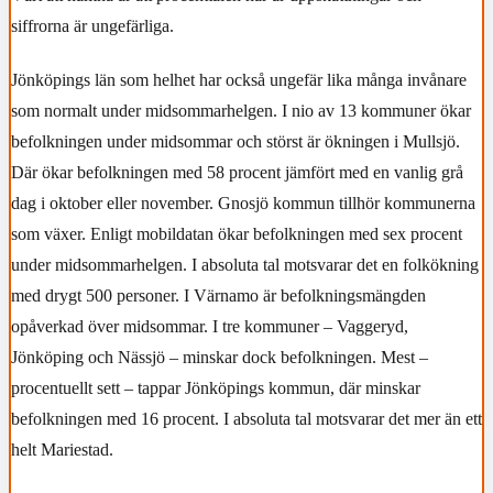
siffrorna är ungefärliga.
Jönköpings län som helhet har också ungefär lika många invånare
som normalt under midsommarhelgen. I nio av 13 kommuner ökar
befolkningen under midsommar och störst är ökningen i Mullsjö.
Där ökar befolkningen med 58 procent jämfört med en vanlig grå
dag i oktober eller november. Gnosjö kommun tillhör kommunerna
som växer. Enligt mobildatan ökar befolkningen med sex procent
under midsommarhelgen. I absoluta tal motsvarar det en folkökning
med drygt 500 personer. I Värnamo är befolkningsmängden
opåverkad över midsommar. I tre kommuner – Vaggeryd,
Jönköping och Nässjö – minskar dock befolkningen. Mest –
procentuellt sett – tappar Jönköpings kommun, där minskar
befolkningen med 16 procent. I absoluta tal motsvarar det mer än ett
helt Mariestad.