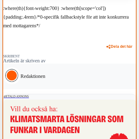
:where(th){font-weight:700} :where(th[scope='col'])
{padding:.4rem}/*0-specifik fallbackstyle för att inte konkurrera
med mottagarens*/
Dela det här
SKRIBENT
Artikeln är skriven av
Redaktionen
BETALD ANNONS