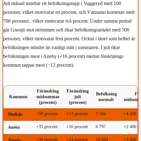
Juli månad innebär ett befolkningstapp i Vaggeryd med 100
personer, vilket motsvarar en procent, och Värnamo kommun med
700 personer, vilket motsvarar två procent. Under samma period
går Gnosjö mot strömmen och ökar befolkningsantalet med 500
personer, vilket motsvarar fem procent. Också i länet som helhet är
befolkningen mindre än vanligt mitt i sommaren. I juli ökar
befolkningen mest i Aneby (+16 procent) medan Jönköpings
kommun tappar mest (−12 procent).
Förändring
Förändring
Befolkning
Fö
Kommun
midsommar
juli
normalt
midsomm
(procent)
(procent)
+58 procent
+13 procent
7 594
+4 400
Mullsjö
+35 procent
+16 procent
6 797
+2 400
Aneby
+30 procent
+14 procent
18 604
+5 600
Tranås