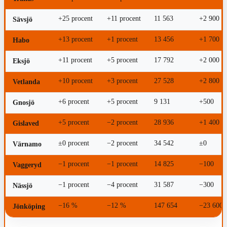
+25 procent
+11 procent
11 563
+2 900
Sävsjö
+13 procent
+1 procent
13 456
+1 700
Habo
+11 procent
+5 procent
17 792
+2 000
Eksjö
+10 procent
+3 procent
27 528
+2 800
Vetlanda
+6 procent
+5 procent
9 131
+500
Gnosjö
+5 procent
−2 procent
28 936
+1 400
Gislaved
±0 procent
−2 procent
34 542
±0
Värnamo
−1 procent
−1 procent
14 825
−100
Vaggeryd
−1 procent
−4 procent
31 587
−300
Nässjö
−16 %
−12 %
147 654
−23 600
Jönköping