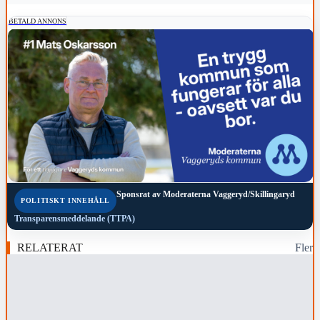
BETALD ANNONS
Sponsrat av
Moderaterna Vaggeryd/Skillingaryd
POLITISKT INNEHÅLL
Transparensmeddelande (TTPA)
RELATERAT
Fler