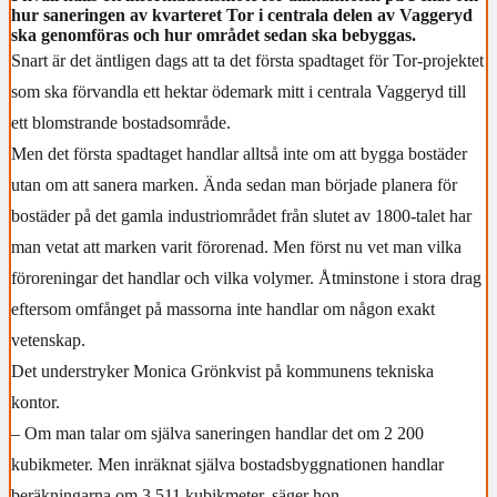
hur saneringen av kvarteret Tor i centrala delen av Vaggeryd
ska genomföras och hur området sedan ska bebyggas.
Snart är det äntligen dags att ta det första spadtaget för Tor-projektet
som ska förvandla ett hektar ödemark mitt i centrala Vaggeryd till
ett blomstrande bostadsområde.
Men det första spadtaget handlar alltså inte om att bygga bostäder
utan om att sanera marken. Ända sedan man började planera för
bostäder på det gamla industriområdet från slutet av 1800-talet har
man vetat att marken varit förorenad. Men först nu vet man vilka
föroreningar det handlar och vilka volymer. Åtminstone i stora drag
eftersom omfånget på massorna inte handlar om någon exakt
vetenskap.
Det understryker Monica Grönkvist på kommunens tekniska
kontor.
– Om man talar om själva saneringen handlar det om 2 200
kubikmeter. Men inräknat själva bostadsbyggnationen handlar
beräkningarna om 3 511 kubikmeter, säger hon.