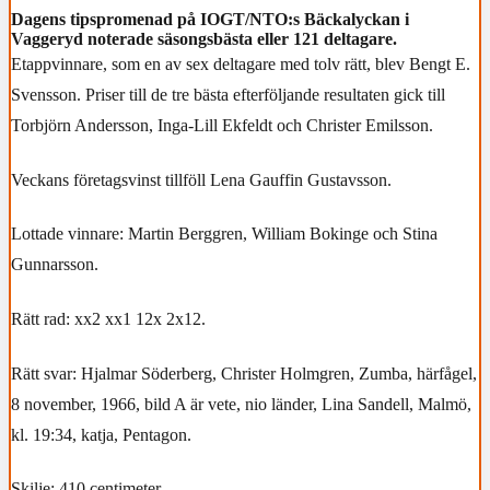
Dagens tipspromenad på IOGT/NTO:s Bäckalyckan i
Vaggeryd noterade säsongsbästa eller 121 deltagare.
Etappvinnare, som en av sex deltagare med tolv rätt, blev Bengt E.
Svensson. Priser till de tre bästa efterföljande resultaten gick till
Torbjörn Andersson, Inga-Lill Ekfeldt och Christer Emilsson.
Veckans företagsvinst tillföll Lena Gauffin Gustavsson.
Lottade vinnare: Martin Berggren, William Bokinge och Stina
Gunnarsson.
Rätt rad: xx2 xx1 12x 2x12.
Rätt svar: Hjalmar Söderberg, Christer Holmgren, Zumba, härfågel,
8 november, 1966, bild A är vete, nio länder, Lina Sandell, Malmö,
kl. 19:34, katja, Pentagon.
Skilje: 410 centimeter.