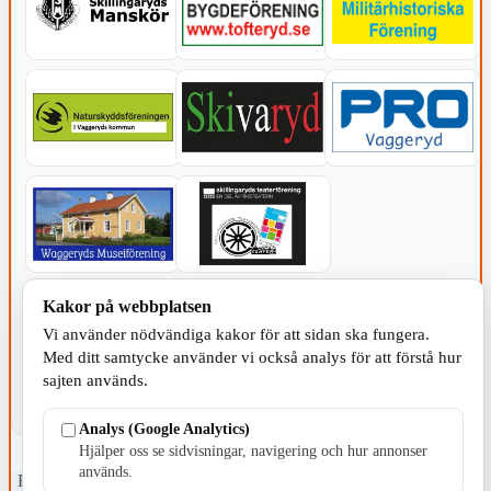
KOMMUNEN
Kakor på webbplatsen
Vi använder nödvändiga kakor för att sidan ska fungera.
Med ditt samtycke använder vi också analys för att förstå hur
sajten används.
Analys (Google Analytics)
Hjälper oss se sidvisningar, navigering och hur annonser
används.
Fristående webbtidningsföretag grundat 1991 som sedan 2002 ger