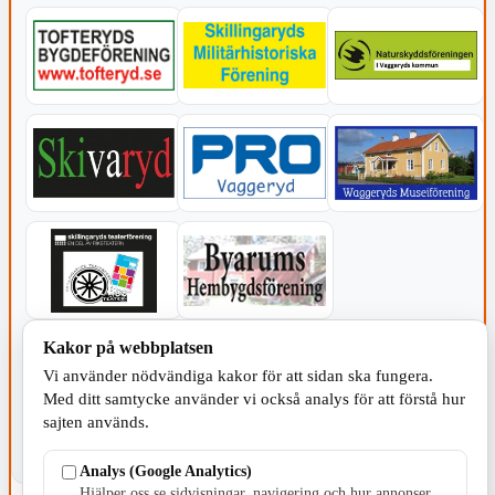
Kakor på webbplatsen
KOMMUNEN
Vi använder nödvändiga kakor för att sidan ska fungera.
Med ditt samtycke använder vi också analys för att förstå hur
sajten används.
Analys (Google Analytics)
Hjälper oss se sidvisningar, navigering och hur annonser