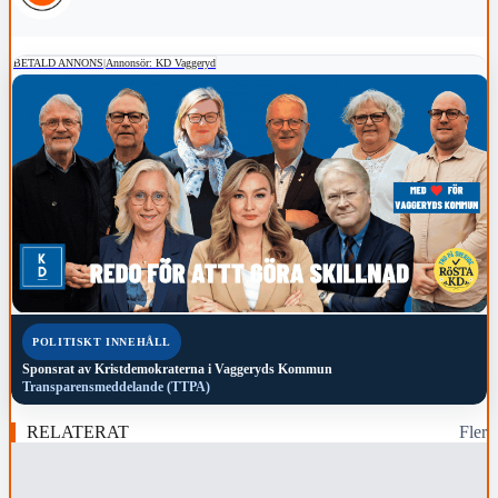
BETALD ANNONS
|
Annonsör: KD Vaggeryd
POLITISKT INNEHÅLL
Sponsrat av
Kristdemokraterna i Vaggeryds Kommun
Transparensmeddelande (TTPA)
RELATERAT
Fler