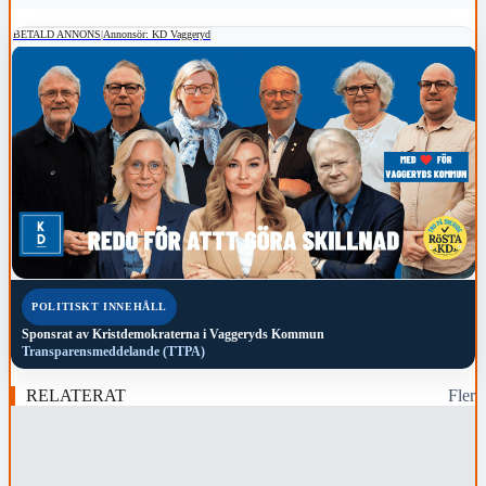
BETALD ANNONS
|
Annonsör: KD Vaggeryd
POLITISKT INNEHÅLL
Sponsrat av
Kristdemokraterna i Vaggeryds Kommun
Transparensmeddelande (TTPA)
RELATERAT
Fler