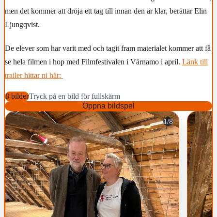
men det kommer att dröja ett tag till innan den är klar, berättar Elin
Ljungqvist.
De elever som har varit med och tagit fram materialet kommer att få
se hela filmen i hop med Filmfestivalen i Värnamo i april.
Länk till
trailer hittar ni här:
8 bilder
Tryck på en bild för fullskärm
Öppna bildspel
1/8