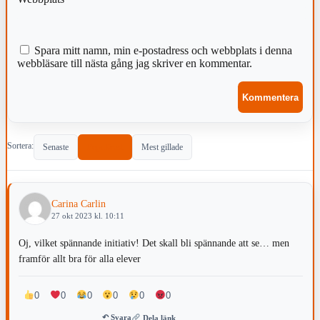
Spara mitt namn, min e-postadress och webbplats i denna
webbläsare till nästa gång jag skriver en kommentar.
Sortera:
Senaste
Populärast
Mest gillade
Carina Carlin
27 okt 2023 kl. 10:11
Oj, vilket spännande initiativ! Det skall bli spännande att se… men
framför allt bra för alla elever
0
0
0
0
0
0
↶ Svara
Dela länk