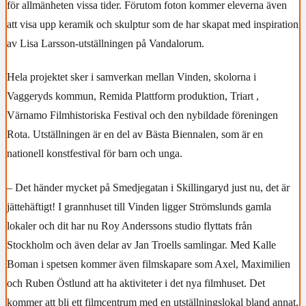
för allmänheten vissa tider. Förutom foton kommer eleverna även
att visa upp keramik och skulptur som de har skapat med inspiration
av Lisa Larsson-utställningen på Vandalorum.
Hela projektet sker i samverkan mellan Vinden, skolorna i
Vaggeryds kommun, Remida Plattform produktion, Triart ,
Värnamo Filmhistoriska Festival och den nybildade föreningen
Rota. Utställningen är en del av Bästa Biennalen, som är en
nationell konstfestival för barn och unga.
– Det händer mycket på Smedjegatan i Skillingaryd just nu, det är
jättehäftigt! I grannhuset till Vinden ligger Strömslunds gamla
lokaler och dit har nu Roy Anderssons studio flyttats från
Stockholm och även delar av Jan Troells samlingar. Med Kalle
Boman i spetsen kommer även filmskapare som Axel, Maximilien
och Ruben Östlund att ha aktiviteter i det nya filmhuset. Det
kommer att bli ett filmcentrum med en utställningslokal bland annat,