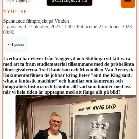
19°
Vaggeryd
NYHETER
Spännande filmprojekt på Vinden
Uppdaterad 27 oktober, 2023 11:30
·
Publicerad 27 oktober, 2023
08:00
Lyssna
I veckan har elever från Vaggeryd och Skillingaryd fått vara
med att ta fram studiematerial tillsammans med de prisbelönta
filmregissörerna Axel Danielson och Maximilien Van Aertryck.
Dokumentärfilmen de jobbar kring heter ”and the King said:
what a fantastic machine” och handlar om kamerans och
fotografiets historia och framför allt vad som händer med oss
när vi hela tiden är upptagna med att fånga allt på bild?