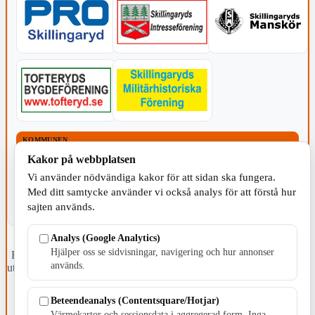
KOMMUNEN
Kakor på webbplatsen
Vi använder nödvändiga kakor för att sidan ska fungera.
Med ditt samtycke använder vi också analys för att förstå hur
sajten används.
Analys (Google Analytics)
Hjälper oss se sidvisningar, navigering och hur annonser
Fristående webbtidningsföretag grundat 1991 som sedan 2002 ger
används.
ut tidningen Skillingaryd.nu och 2010 lanserades Värnamo.nu. Från
april 2026 omfattar Skillingaryd.nu tre kommuner: Gnosjö,
Värnamo och Vaggeryds kommun.
Beteendeanalys (Contentsquare/Hotjar)
Värmekartor och sessionsdata i aggregerad form. Inga