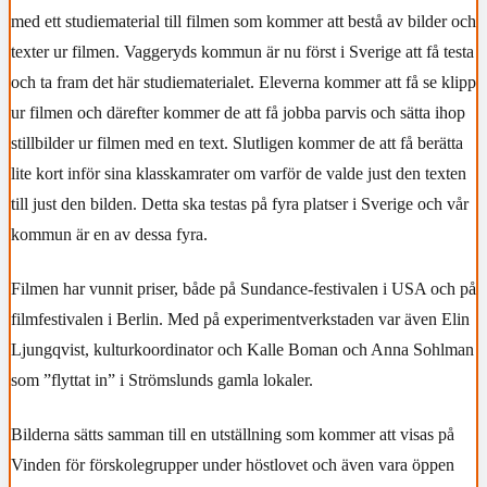
med ett studiematerial till filmen som kommer att bestå av bilder och
texter ur filmen. Vaggeryds kommun är nu först i Sverige att få testa
och ta fram det här studiematerialet.
Eleverna kommer att få se klipp
ur filmen och därefter kommer de att få jobba parvis och sätta ihop
stillbilder ur filmen med en text. Slutligen kommer de att få berätta
lite kort inför sina klasskamrater om varför de valde just den texten
till just den bilden.
Detta ska testas på fyra platser i Sverige och vår
kommun är en av dessa fyra.
Filmen har vunnit priser, både på Sundance-festivalen i USA och på
filmfestivalen i Berlin. Med på experimentverkstaden var även Elin
Ljungqvist, kulturkoordinator och Kalle Boman och Anna Sohlman
som ”flyttat in” i Strömslunds gamla lokaler.
Bilderna sätts samman till en utställning som kommer att visas på
Vinden för förskolegrupper under höstlovet och även vara öppen