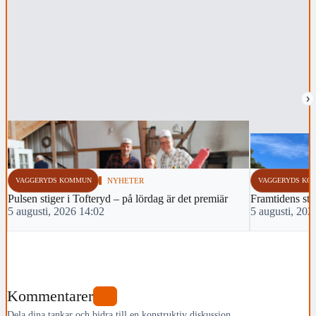
›
VAGGERYDS KOMMUN
NYHETER
VAGGERYDS KO
Pulsen stiger i Tofteryd – på lördag är det premiär
Framtidens sti
5 augusti, 2026 14:02
5 augusti, 202
Kommentarer
1
Dela dina tankar och bidra till en konstruktiv diskussion.