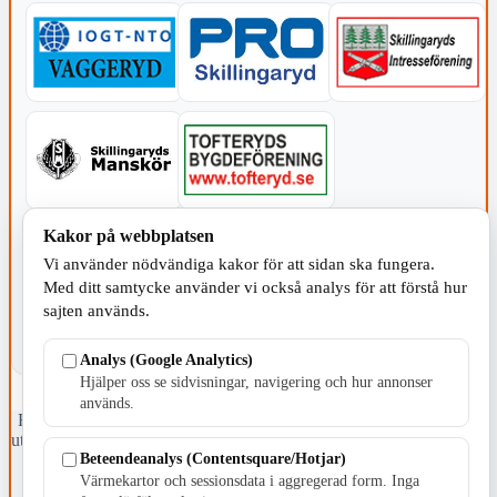
Kakor på webbplatsen
KOMMUNEN
Vi använder nödvändiga kakor för att sidan ska fungera.
Med ditt samtycke använder vi också analys för att förstå hur
sajten används.
Analys (Google Analytics)
Hjälper oss se sidvisningar, navigering och hur annonser
används.
Fristående webbtidningsföretag grundat 1991 som sedan 2002 ger
ut tidningen Skillingaryd.nu och 2010 lanserades Värnamo.nu. Från
Beteendeanalys (Contentsquare/Hotjar)
april 2026 omfattar Skillingaryd.nu tre kommuner: Gnosjö,
Värnamo och Vaggeryds kommun.
Värmekartor och sessionsdata i aggregerad form. Inga