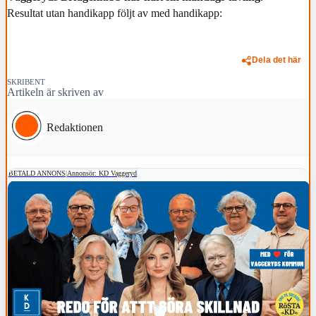
Resultat utan handikapp följt av med handikapp:
Dela det här
SKRIBENT
Artikeln är skriven av
Redaktionen
BETALD ANNONS
|
Annonsör: KD Vaggeryd