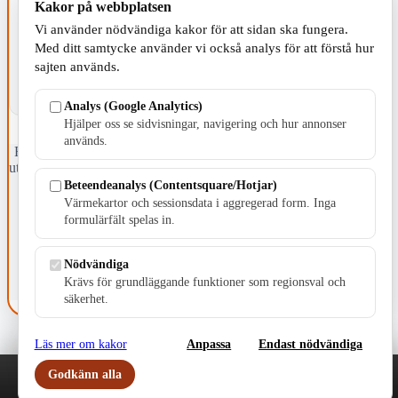
Kakor på webbplatsen
KOMMUNEN
Vi använder nödvändiga kakor för att sidan ska fungera.
Med ditt samtycke använder vi också analys för att förstå hur
sajten används.
Analys (Google Analytics)
Hjälper oss se sidvisningar, navigering och hur annonser
används.
Fristående webbtidningsföretag grundat 1991 som sedan 2002 ger
ut tidningen Skillingaryd.nu och 2010 lanserades Värnamo.nu. Från
april 2026 omfattar Skillingaryd.nu tre kommuner: Gnosjö,
Beteendeanalys (Contentsquare/Hotjar)
Värnamo och Vaggeryds kommun.
Värmekartor och sessionsdata i aggregerad form. Inga
formulärfält spelas in.
Kontakta oss
E-post: redaktionen@skillingaryd.nu
Postadress: Gisslaköp 1, 568 92 Skillingaryd
Nödvändiga
Krävs för grundläggande funktioner som regionsval och
Kakinställningar
säkerhet.
Läs mer om kakor
Anpassa
Endast nödvändiga
Godkänn alla
Play
Nyheter
Sport
Familj
Meny