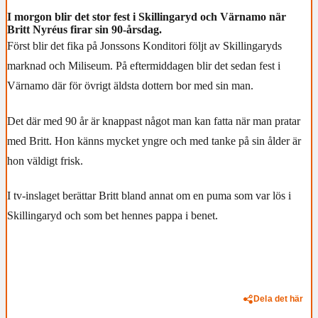
I morgon blir det stor fest i Skillingaryd och Värnamo när
Britt Nyréus firar sin 90-årsdag.
Först blir det fika på Jonssons Konditori följt av Skillingaryds
marknad och Miliseum. På eftermiddagen blir det sedan fest i
Värnamo där för övrigt äldsta dottern bor med sin man.
Det där med 90 år är knappast något man kan fatta när man pratar
med Britt. Hon känns mycket yngre och med tanke på sin ålder är
hon väldigt frisk.
I tv-inslaget berättar Britt bland annat om en puma som var lös i
Skillingaryd och som bet hennes pappa i benet.
Dela det här