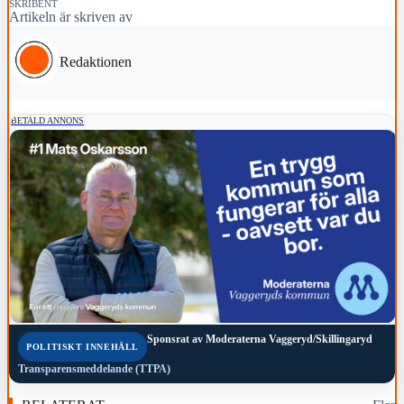
SKRIBENT
Artikeln är skriven av
Redaktionen
BETALD ANNONS
Sponsrat av
Moderaterna Vaggeryd/Skillingaryd
POLITISKT INNEHÅLL
Transparensmeddelande (TTPA)