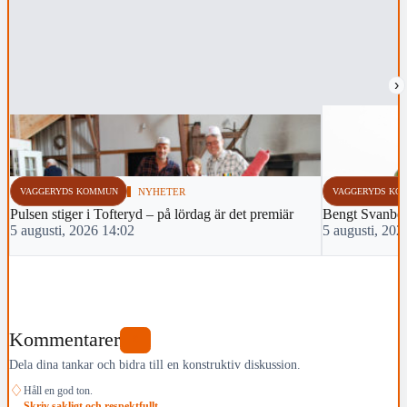
›
VAGGERYDS KOMMUN
NYHETER
VAGGERYDS KO
Pulsen stiger i Tofteryd – på lördag är det premiär
Bengt Svanbe
5 augusti, 2026 14:02
5 augusti, 202
Kommentarer
0
Dela dina tankar och bidra till en konstruktiv diskussion.
♢
Håll en god ton.
Skriv sakligt och respektfullt.