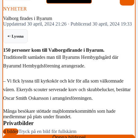
NYHETER
Valborg firades i Byarum
Uppdaterad 30 april, 2024 21:26
·
Publicerad 30 april, 2024 19:33
Lyssna
150 personer kom till Valborgsfirande i Byarum.
Traditionellt samlades man till Byarums Hembygdsgård där
Byarumd Hembygdsförening arrangerade.
– Vi fick lyssna till kyrkokör och kör för alla som välkomnade
våren. Ekeryds scouter serverade korv och skrabbelucker, berättar
Oscar Smith Oskarsson i arrangörsföreningen.
Många besökare stöttade majblommekommittén som hade
medlemmar på plats under firandet.
Privatbilder
4 bilder
Tryck på en bild för fullskärm
Öppna bildspel