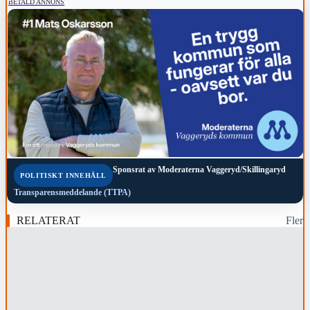
BETALD ANNONS
Sponsrat av
Moderaterna Vaggeryd/Skillingaryd
POLITISKT INNEHÅLL
Transparensmeddelande (TTPA)
RELATERAT
Fler