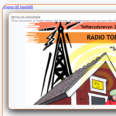
Hoppa till innehåll
BETALDA ANNONSER
Dessa annonsytor är betald reklam från företag och organisationer som sponsrar den lok