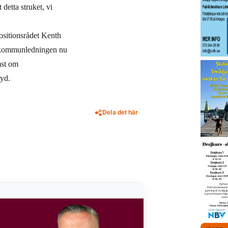
detta struket, vi
ositionsrådet Kenth
att kommunledningen nu
mst om
ryd.
Dela det här