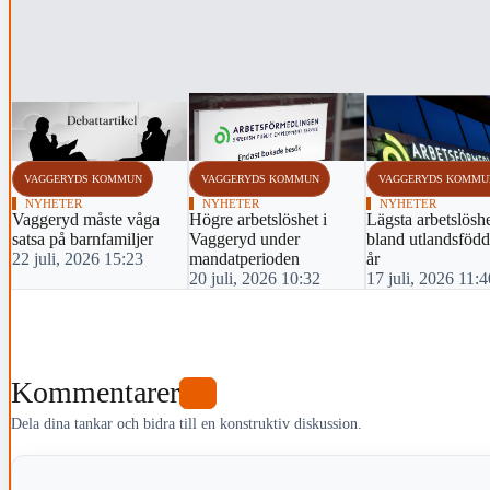
VAGGERYDS KOMMUN
VAGGERYDS KOMMUN
VAGGERYDS KOMMU
NYHETER
NYHETER
NYHETER
Vaggeryd måste våga
Högre arbetslöshet i
Lägsta arbetslösh
satsa på barnfamiljer
Vaggeryd under
bland utlandsfödd
22 juli, 2026 15:23
mandatperioden
år
20 juli, 2026 10:32
17 juli, 2026 11:4
Kommentarer
0
Dela dina tankar och bidra till en konstruktiv diskussion.