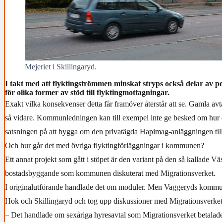
Mejeriet i Skillingaryd.
I takt med att flyktingströmmen minskat stryps också delar av p
för olika former av stöd till flyktingmottagningar.
Exakt vilka konsekvenser detta får framöver återstår att se. Gamla av
så vidare. Kommunledningen kan till exempel inte ge besked om hur 
satsningen på att bygga om den privatägda Hapimag-anläggningen till
Och hur går det med övriga flyktingförläggningar i kommunen?
Ett annat projekt som gått i stöpet är den variant på den så kallade V
bostadsbyggande som kommunen diskuterat med Migrationsverket.
I originalutförande handlade det om moduler. Men Vaggeryds kommun
Hok och Skillingaryd och tog upp diskussioner med Migrationsverket
– Det handlade om sexåriga hyresavtal som Migrationsverket betalad