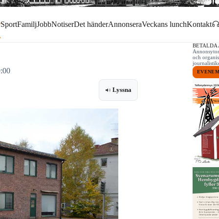
r
Sport
Familj
Jobb
Notiser
Det händer
Annonsera
Veckans lunch
Kontakt
BETALDA
Annonsytor 
och organis
journalist
0:00
EVENE
Lyssna