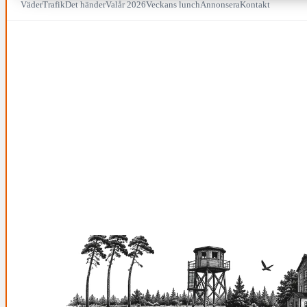
Väder
Trafik
Det händer
Valår 2026
Veckans lunch
Annonsera
Kontakt