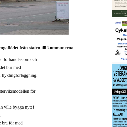
engaflödet från staten till kommunerna
tal förhandlas om och
det blir med
 flyktingförläggning.
ästerviksmodellen för
 ville bygga nytt i
.
e bra för med