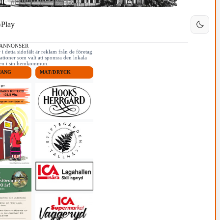
Play
 ANNONSER
i detta sidofält är reklam från de företag
ationer som valt att sponsra den lokala
iken i sin hemkommun.
MANG
MAT/DRYCK