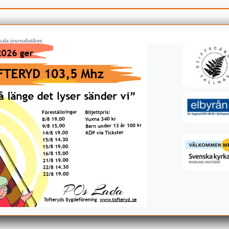
ala journalistiken.