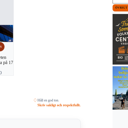
ÖVRIGT
N
eten
a på 17
0
♢
Håll en god ton.
Skriv sakligt och respektfullt.