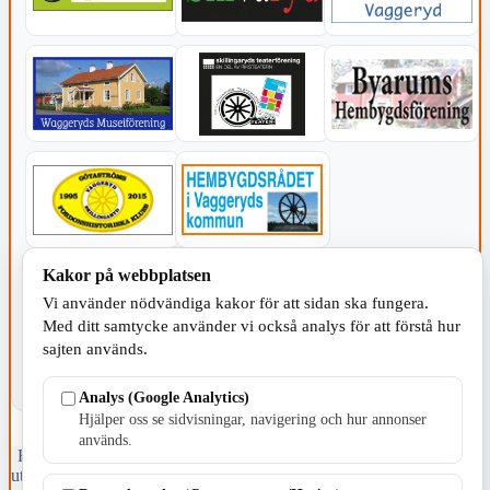
Kakor på webbplatsen
KOMMUNEN
Vi använder nödvändiga kakor för att sidan ska fungera.
Med ditt samtycke använder vi också analys för att förstå hur
sajten används.
Analys (Google Analytics)
Hjälper oss se sidvisningar, navigering och hur annonser
används.
Fristående webbtidningsföretag grundat 1991 som sedan 2002 ger
ut tidningen Skillingaryd.nu och 2010 lanserades Värnamo.nu. Från