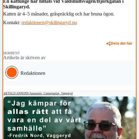
En kattunge har hittats vid Valdshultsvägen/Björkgatan i
Skillingaryd.
Katten är 4–5 månader, gråspräcklig och har bruna ögon.
Kontakt:
redaktionen@skilingaryd.nu
Dela det här
SKRIBENT
Artikeln är skriven av
Redaktionen
BETALD ANNONS
|
Annonsör: Centerpartiet, Vaggeryd