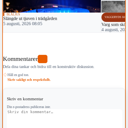
BLÅLJUS
VAGGERYDS KO
Slängde ut tjuven i trädgården
5 augusti, 2026 08:05
Varg som sköts 
4 augusti, 202
Kommentarer
0
Dela dina tankar och bidra till en konstruktiv diskussion.
♢
Håll en god ton.
Skriv sakligt och respektfullt.
Skriv en kommentar
Din e-postadress publiceras inte.
Kommentar