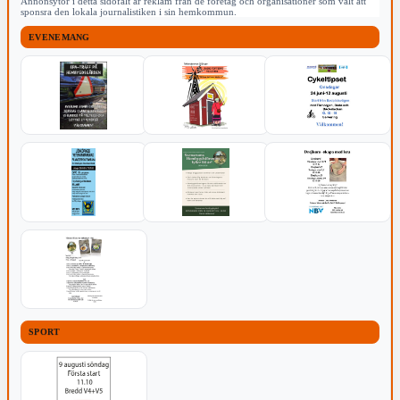
Annonsytor i detta sidofält är reklam från de företag och organisationer som valt att
sponsra den lokala journalistiken i sin hemkommun.
EVENEMANG
SPORT