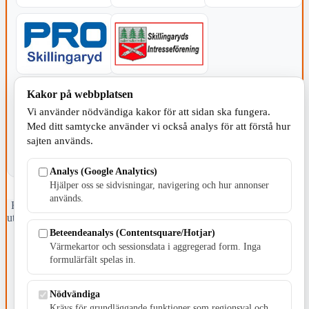
KOMMUNEN
Kakor på webbplatsen
Vi använder nödvändiga kakor för att sidan ska fungera.
Med ditt samtycke använder vi också analys för att förstå hur
sajten används.
Analys (Google Analytics)
Hjälper oss se sidvisningar, navigering och hur annonser
används.
Fristående webbtidningsföretag grundat 1991 som sedan 2002 ger
ut tidningen Skillingaryd.nu och 2010 lanserades Värnamo.nu. Från
april 2026 omfattar Skillingaryd.nu tre kommuner: Gnosjö,
Beteendeanalys (Contentsquare/Hotjar)
Värnamo och Vaggeryds kommun.
Värmekartor och sessionsdata i aggregerad form. Inga
formulärfält spelas in.
Kontakta oss
E-post: redaktionen@skillingaryd.nu
Postadress: Gisslaköp 1, 568 92 Skillingaryd
Nödvändiga
Krävs för grundläggande funktioner som regionsval och