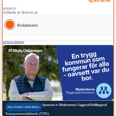
Dela det här
SKRIBENT
Artikeln är skriven av
Redaktionen
BETALD ANNONS
Sponsrat av
Moderaterna Vaggeryd/Skillingaryd
POLITISKT INNEHÅLL
Transparensmeddelande (TTPA)