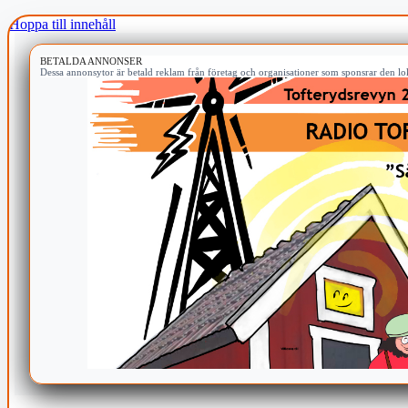
Hoppa till innehåll
BETALDA ANNONSER
Dessa annonsytor är betald reklam från företag och organisationer som sponsrar den lok