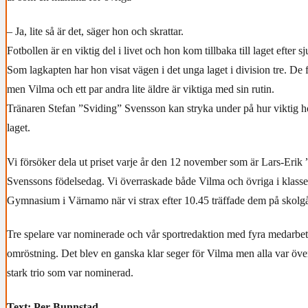
– Ja, lite så är det, säger hon och skrattar.
Fotbollen är en viktig del i livet och hon kom tillbaka till laget efter
Som lagkapten har hon visat vägen i det unga laget i division tre. De f
men Vilma och ett par andra lite äldre är viktiga med sin rutin.
Tränaren Stefan ”Sviding” Svensson kan stryka under på hur viktig ho
laget.
Vi försöker dela ut priset varje år den 12 november som är Lars-Erik
Svenssons födelsedag. Vi överraskade både Vilma och övriga i klass
Gymnasium i Värnamo när vi strax efter 10.45 träffade dem på skolg
Tre spelare var nominerade och vår sportredaktion med fyra medarbet
omröstning. Det blev en ganska klar seger för Vilma men alla var öve
stark trio som var nominerad.
Text: Per Bunnstad