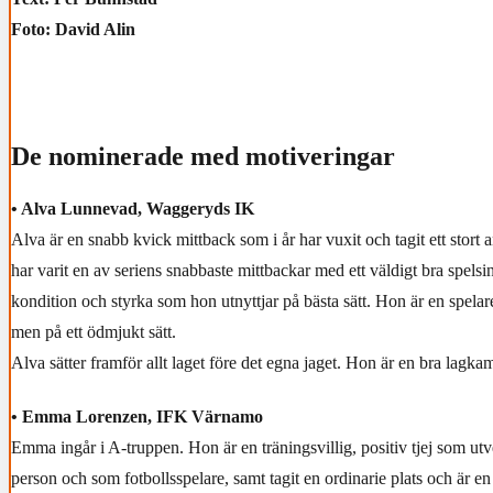
Foto: David Alin
De nominerade med motiveringar
• Alva Lunnevad, Waggeryds IK
Alva är en snabb kvick mittback som i år har vuxit och tagit ett stort 
har varit en av seriens snabbaste mittbackar med ett väldigt bra spels
kondition och styrka som hon utnyttjar på bästa sätt. Hon är en spela
men på ett ödmjukt sätt.
Alva sätter framför allt laget före det egna jaget. Hon är en bra lagkamr
• Emma Lorenzen, IFK Värnamo
Emma ingår i A-truppen. Hon är en träningsvillig, positiv tjej som u
person och som fotbollsspelare, samt tagit en ordinarie plats och är en 