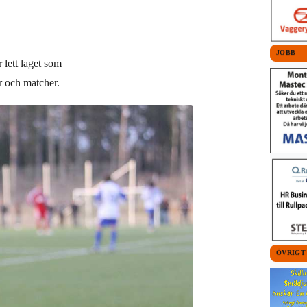
JOBB
 lett laget som
ar och matcher.
ÖVRIGT