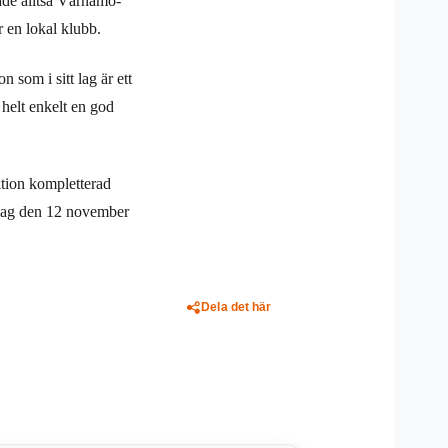
råde alltså Värnamo-
 en lokal klubb.
n som i sitt lag är ett
 helt enkelt en god
ktion kompletterad
sdag den 12 november
Dela det här