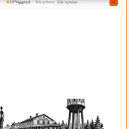
13°
Vaggeryd
Sök nyheter
⌕