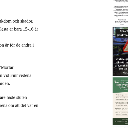
 sjukdom och skador.
lesta är bara 15-16 år
n är för de andra i
 ”Morfar”
en vid Finnvedens
ården.
are hade sluten
rens om att det var en