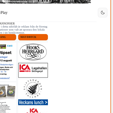
Play
 ANNONSER
i detta sidofält är reklam från de företag
ationer som valt att sponsra den lokala
iken i sin hemkommun.
MANG
MAT/DRYCK