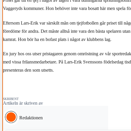
Priset går till en tjej i något av lagen i våra tidningarna spridningsom
Vaggeryds kommuner. Hon behöver inte vara bosatt här men spela för
Eftersom Lars-Erik var särskilt mån om tjejfotbollen går priset till någo
föredöme för andra. Det måste alltså inte vara den bästa spelaren utan
kamrat. Hon bör ha en bofast plats i något av klubbens lag.
En jury hos oss utser pristagaren genom omröstning av vår sportreda
med vissa frilansmedarbetare. På Lars-Erik Svenssons födelsedag ti
presenteras den som utsetts.
SKRIBENT
Artikeln är skriven av
Redaktionen