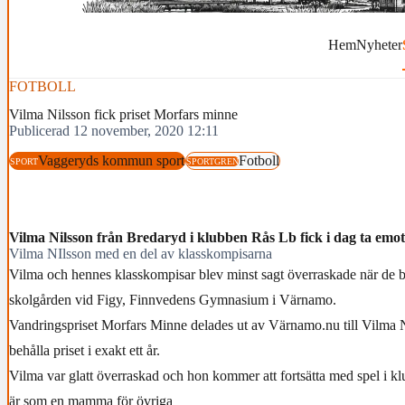
Hem
Nyheter
FOTBOLL
Vilma Nilsson fick priset Morfars minne
Publicerad 12 november, 2020 12:11
Vaggeryds kommun sport
Fotboll
SPORT
SPORTGREN
Vilma Nilsson från Bredaryd i klubben Rås Lb fick i dag ta em
Vilma NIlsson med en del av klasskompisarna
Vilma och hennes klasskompisar blev minst sagt överraskade när de b
skolgården vid Figy, Finnvedens Gymnasium i Värnamo.
Vandringspriset Morfars Minne delades ut av Värnamo.nu till Vilma 
behålla priset i exakt ett år.
Vilma var glatt överraskad och hon kommer att fortsätta med spel i k
är som en mamma för övriga