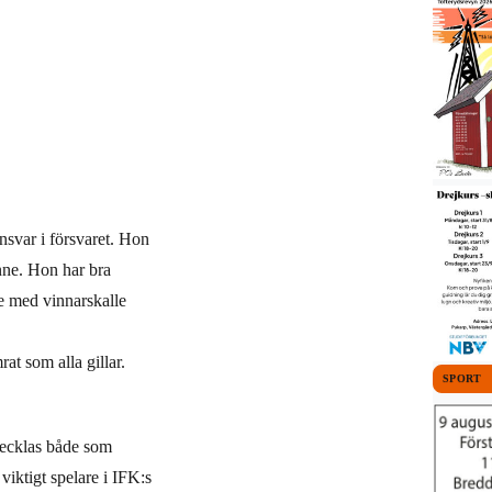
ansvar i försvaret. Hon
inne. Hon har bra
re med vinnarskalle
at som alla gillar.
SPORT
tvecklas både som
viktigt spelare i IFK:s