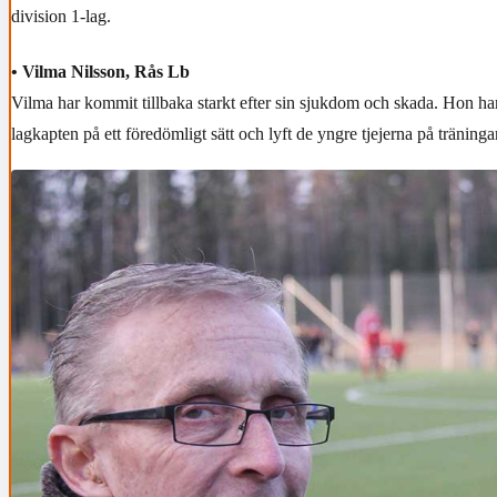
division 1-lag.
• Vilma Nilsson, Rås Lb
Vilma har kommit tillbaka starkt efter sin sjukdom och skada. Hon har
lagkapten på ett föredömligt sätt och lyft de yngre tjejerna på träning