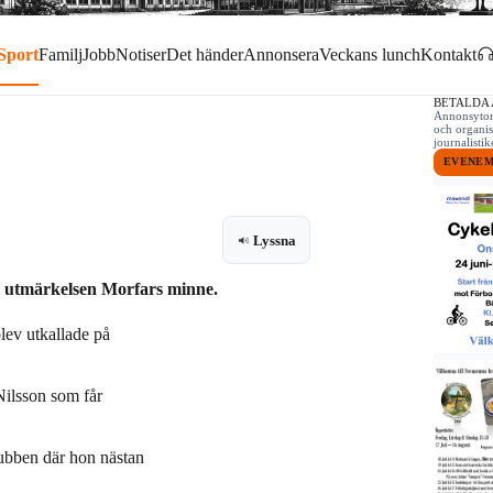
Sport
Familj
Jobb
Notiser
Det händer
Annonsera
Veckans lunch
Kontakt
BETALDA
Annonsytor 
och organis
journalist
EVENE
Lyssna
ot utmärkelsen Morfars minne.
lev utkallade på
Nilsson som får
lubben där hon nästan