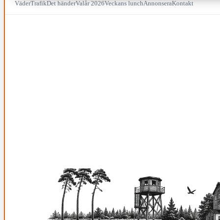
Väder
Trafik
Det händer
Valår 2026
Veckans lunch
Annonsera
Kontakt