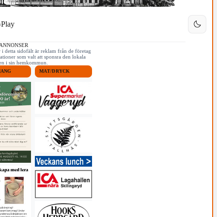
Play
 ANNONSER
i detta sidofält är reklam från de företag
ationer som valt att sponsra den lokala
iken i sin hemkommun.
MANG
MAT/DRYCK