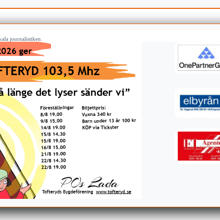
ala journalistiken.