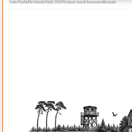
Väder
Trafik
Det händer
Valår 2026
Veckans lunch
Annonsera
Kontakt