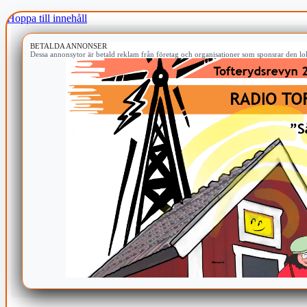
Hoppa till innehåll
BETALDA ANNONSER
Dessa annonsytor är betald reklam från företag och organisationer som sponsrar den lok