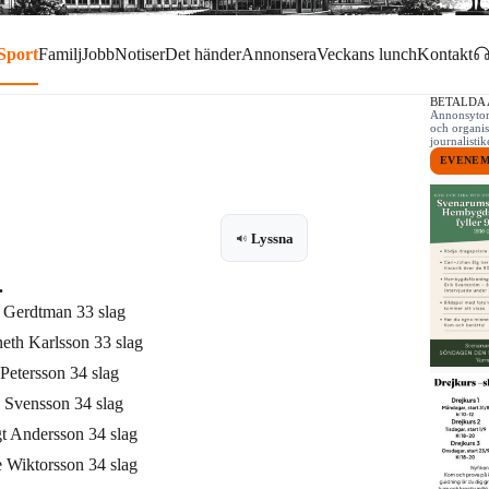
Sport
Familj
Jobb
Notiser
Det händer
Annonsera
Veckans lunch
Kontakt
BETALDA
Annonsytor 
och organis
journalist
EVENE
Lyssna
.
 Gerdtman 33 slag
eth Karlsson 33 slag
 Petersson 34 slag
 Svensson 34 slag
t Andersson 34 slag
 Wiktorsson 34 slag