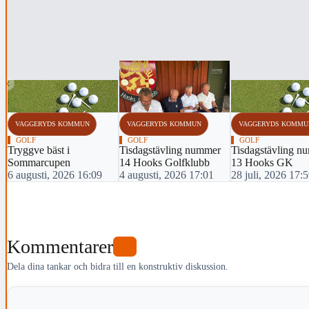
‹
VAGGERYDS KOMMUN
VAGGERYDS KOMMUN
VAGGERYDS KOMMU
GOLF
GOLF
GOLF
Tryggve bäst i
Tisdagstävling nummer
Tisdagstävling n
Sommarcupen
14 Hooks Golfklubb
13 Hooks GK
6 augusti, 2026 16:09
4 augusti, 2026 17:01
28 juli, 2026 17:
Kommentarer
0
Dela dina tankar och bidra till en konstruktiv diskussion.