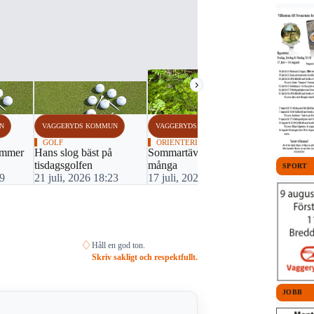
›
N
VAGGERYDS KOMMUN
VAGGERYDS KOMMUN
GOLF
ORIENTERING
ummer
Hans slog bäst på
Sommartävling lockade
tisdagsgolfen
många
SPORT
59
21 juli, 2026 18:23
17 juli, 2026 12:03
♢
Håll en god ton.
Skriv sakligt och respektfullt.
JOBB