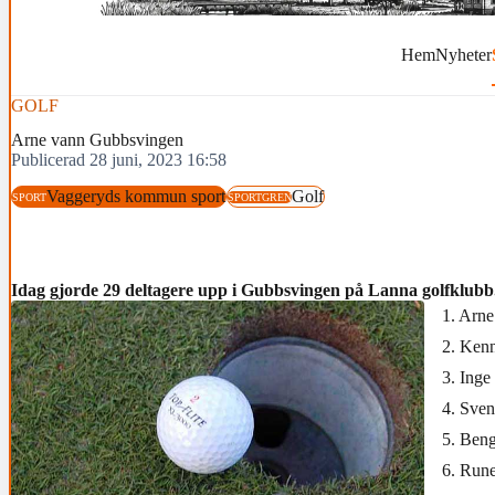
Hem
Nyheter
GOLF
Arne vann Gubbsvingen
Publicerad 28 juni, 2023 16:58
Vaggeryds kommun sport
Golf
SPORT
SPORTGREN
Idag gjorde 29 deltagere upp i Gubbsvingen på Lanna golfklubb
1. Arne
2. Kenn
3. Inge
4. Sven
5. Beng
6. Rune