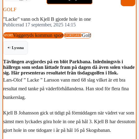
GOLF
”Lacke” vann och Kjell B gjorde hole in one
Publicerad 17 september, 2025 14:15
Vaggeryds kommun sport
Golf
SPORT
SPORTGREN
Lyssna
Tävlingen avgjordes på en blöt Parkbana. Inledningsvis i
hällregn som sedan lättade fram på dagen då även solen visade
sig. Här presenteras resultatet från tisdagsgolfen i Hok.
Lars-Olof ” Lacke ” Larsson vann med 68 slag vilket är ett bra
resultat med tanke på väderförhållandena. Han stod för flera fina
bunkerslag.
Kjell B Johansson gick ut tidigt på förmiddagen när vädret var som
sämst men lyckades göra hole in one på hål 3. Kjell B har dessutom
gjort hole in one tidogare i år på hål 16 på Skogsbanan.