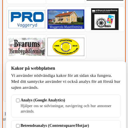
KOMMUNEN
Kakor på webbplatsen
Vi använder nödvändiga kakor för att sidan ska fungera.
Med ditt samtycke använder vi också analys för att förstå hur
sajten används.
Analys (Google Analytics)
Hjälper oss se sidvisningar, navigering och hur annonser
används.
Fristående webbtidningsföretag grundat 1991 som sedan 2002 ger
ut tidningen Skillingaryd.nu och 2010 lanserades Värnamo.nu. Från
april 2026 omfattar Skillingaryd.nu tre kommuner: Gnosjö,
Beteendeanalys (Contentsquare/Hotjar)