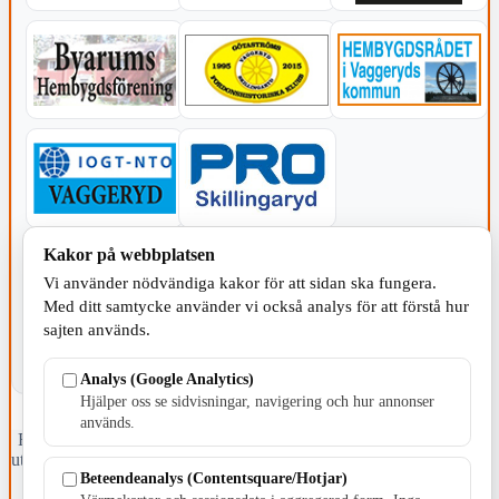
Kakor på webbplatsen
KOMMUNEN
Vi använder nödvändiga kakor för att sidan ska fungera.
Med ditt samtycke använder vi också analys för att förstå hur
sajten används.
Analys (Google Analytics)
Hjälper oss se sidvisningar, navigering och hur annonser
används.
Fristående webbtidningsföretag grundat 1991 som sedan 2002 ger
ut tidningen Skillingaryd.nu och 2010 lanserades Värnamo.nu. Från
Beteendeanalys (Contentsquare/Hotjar)
april 2026 omfattar Skillingaryd.nu tre kommuner: Gnosjö,