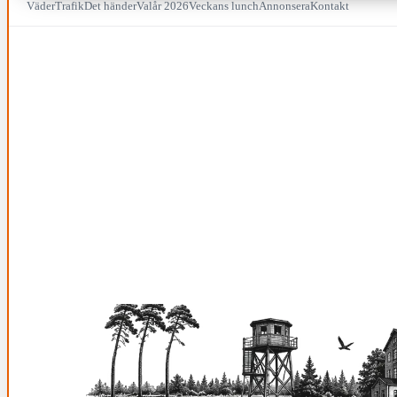
Väder
Trafik
Det händer
Valår 2026
Veckans lunch
Annonsera
Kontakt