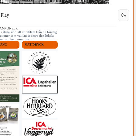
Play
 ANNONSER
i detta sidofält är reklam från de företag
ationer som valt att sponsra den lokala
iken i sin hemkommun.
MANG
MAT/DRYCK