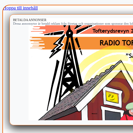
Hoppa till innehåll
BETALDA ANNONSER
Dessa annonsytor är betald reklam från företag och organisationer som sponsrar den lok