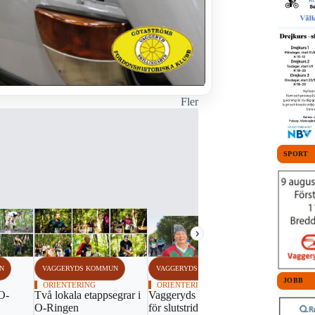
Fler
SPORT
›
N
VAGGERYDS KOMMUN
VAGGERYDS KOMMUN
VAGGERYDS
JOBB
ORIENTERING
ORIENTERING
MOTORSPO
 O-
Två lokala etappsegrar i
Vaggeryds SOK laddar
Topplacerin
O-Ringen
för slutstriden på O-
måndagsrac