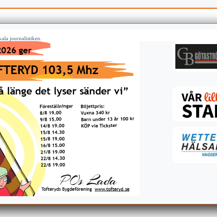
ala journalistiken.