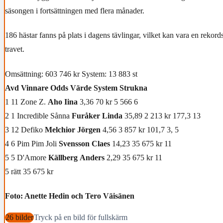
säsongen i fortsättningen med flera månader.
186 hästar fanns på plats i dagens tävlingar, vilket kan vara en rekord
travet.
Omsättning: 603 746 kr System: 13 883 st
Avd Vinnare Odds Värde System Strukna
1 11 Zone Z.
Aho Iina
3,36 70 kr 5 566 6
2 1 Incredible Sånna
Furåker
Linda
35,89 2 213 kr 177,3 13
3 12 Defiko
Melchior
Jörgen
4,56 3 857 kr 101,7 3, 5
4 6 Pim Pim Joli
Svensson
Claes
14,23 35 675 kr 11
5 5 D'Amore
Källberg
Anders
2,29 35 675 kr 11
5 rätt 35 675 kr
Foto: Anette Hedin och Tero Väisänen
26 bilder
Tryck på en bild för fullskärm