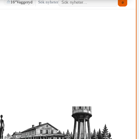
16°
Vaggeryd
Sök nyheter
⌕