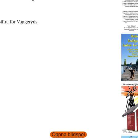
siffra för Vaggeryds
Öppna bildspel