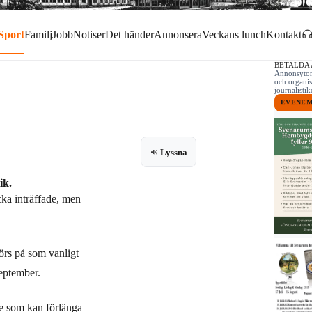
Sport
Familj
Jobb
Notiser
Det händer
Annonsera
Veckans lunch
Kontakt
BETALDA
Annonsytor 
och organis
journalist
EVENE
Lyssna
ik.
ka inträffade, men
örs på som vanligt
September.
re som kan förlänga