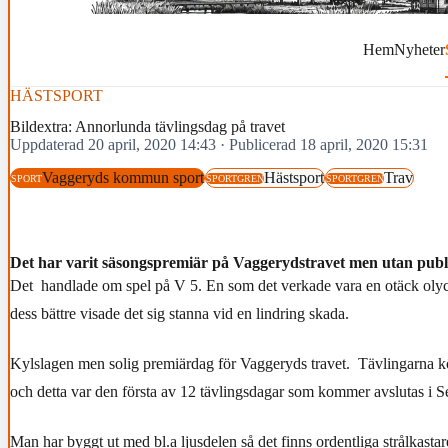
Hem
Nyheter
HÄSTSPORT
Bildextra: Annorlunda tävlingsdag på travet
Uppdaterad 20 april, 2020 14:43
·
Publicerad 18 april, 2020 15:31
Vaggeryds kommun sport
Hästsport
Trav
SPORT
SPORTGREN
SPORTGREN
Det har varit säsongspremiär på Vaggerydstravet men utan publ
Det handlade om spel på V 5. En som det verkade vara en otäck olyc
dess bättre visade det sig stanna vid en lindring skada.
Kylslagen men solig premiärdag för Vaggeryds travet. Tävlingarna k
och detta var den första av 12 tävlingsdagar som kommer avslutas i 
Man har byggt ut med bl.a ljusdelen så det finns ordentliga strålkasta