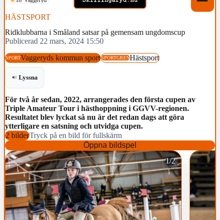
HÄSTSPORT
Ridklubbarna i Småland satsar på gemensam ungdomscup
Publicerad 22 mars, 2024 15:50
Vaggeryds kommun sport
Hästsport
SPORT
SPORTGREN
Lyssna
För två år sedan, 2022, arrangerades den första cupen av
Triple Amateur Tour i hästhoppning i GGVV-regionen.
Resultatet blev lyckat så nu är det redan dags att göra
ytterligare en satsning och utvidga cupen.
2 bilder
Tryck på en bild för fullskärm
Öppna bildspel
1/2