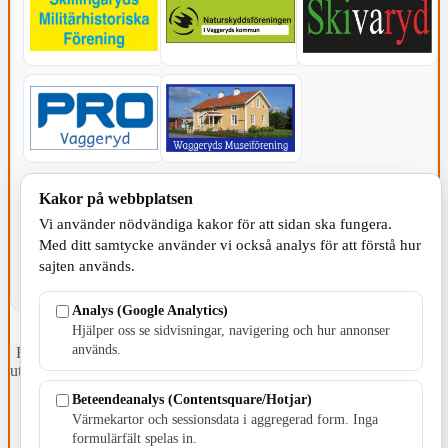
KOMMUNEN
Kakor på webbplatsen
Vi använder nödvändiga kakor för att sidan ska fungera.
Med ditt samtycke använder vi också analys för att förstå hur
sajten används.
Analys (Google Analytics)
Hjälper oss se sidvisningar, navigering och hur annonser
används.
Fristående webbtidningsföretag grundat 1991 som sedan 2002 ger
ut tidningen Skillingaryd.nu och 2010 lanserades Värnamo.nu. Från
april 2026 omfattar Skillingaryd.nu tre kommuner: Gnosjö,
Beteendeanalys (Contentsquare/Hotjar)
Värnamo och Vaggeryds kommun.
Värmekartor och sessionsdata i aggregerad form. Inga
formulärfält spelas in.
Kontakta oss