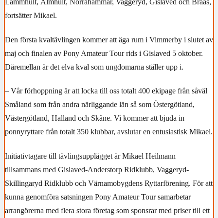
Lammhult, Älmhult, Norrahammar, Vaggeryd, Gislaved och Braås,
fortsätter Mikael.
Den första kvaltävlingen kommer att äga rum i Vimmerby i slutet av
maj och finalen av Pony Amateur Tour rids i Gislaved 5 oktober.
Däremellan är det elva kval som ungdomarna ställer upp i.
– Vår förhoppning är att locka till oss totalt 400 ekipage från såväl
Småland som från andra närliggande län så som Östergötland,
Västergötland, Halland och Skåne. Vi kommer att bjuda in
ponnyryttare från totalt 350 klubbar, avslutar en entusiastisk Mikael.
Initiativtagare till tävlingsupplägget är Mikael Heilmann
tillsammans med Gislaved-Anderstorp Ridklubb, Vaggeryd-
Skillingaryd Ridklubb och Värnamobygdens Ryttarförening. För att
kunna genomföra satsningen Pony Amateur Tour samarbetar
arrangörerna med flera stora företag som sponsrar med priser till ett