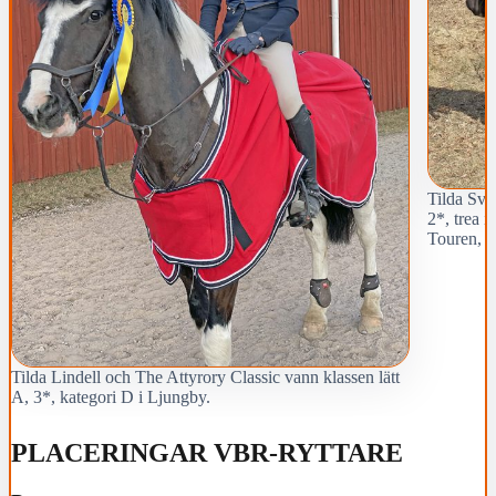
Tilda Sven
2*, trea i
Touren, k
Tilda Lindell och The Attyrory Classic vann klassen lätt
A, 3*, kategori D i Ljungby.
PLACERINGAR VBR-RYTTARE