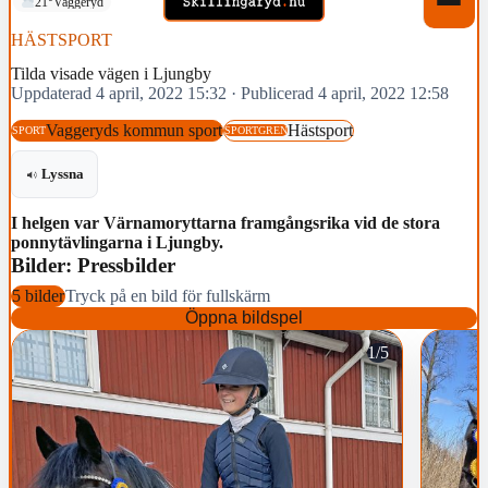
21°
Vaggeryd
HÄSTSPORT
Tilda visade vägen i Ljungby
Uppdaterad 4 april, 2022 15:32
·
Publicerad 4 april, 2022 12:58
Vaggeryds kommun sport
Hästsport
SPORT
SPORTGREN
Lyssna
I helgen var Värnamoryttarna framgångsrika vid de stora
ponnytävlingarna i Ljungby.
Bilder: Pressbilder
5 bilder
Tryck på en bild för fullskärm
Öppna bildspel
1/5