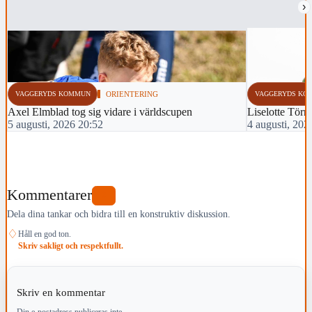
›
VAGGERYDS KOMMUN
ORIENTERING
VAGGERYDS KO
Axel Elmblad tog sig vidare i världscupen
Liselotte Törn
5 augusti, 2026 20:52
4 augusti, 202
Kommentarer
0
Dela dina tankar och bidra till en konstruktiv diskussion.
♢
Håll en god ton.
Skriv sakligt och respektfullt.
Skriv en kommentar