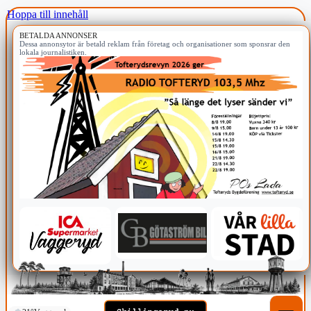
Hoppa till innehåll
BETALDA ANNONSER
Dessa annonsytor är betald reklam från företag och organisationer som sponsrar den
lokala journalistiken.