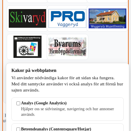
KOMMUNEN
Kakor på webbplatsen
Vi använder nödvändiga kakor för att sidan ska fungera.
Med ditt samtycke använder vi också analys för att förstå hur
sajten används.
Analys (Google Analytics)
Hjälper oss se sidvisningar, navigering och hur annonser
används.
Fristående webbtidningsföretag grundat 1991 som sedan 2002 ger
ut tidningen Skillingaryd.nu och 2010 lanserades Värnamo.nu. Från
april 2026 omfattar Skillingaryd.nu tre kommuner: Gnosjö,
Beteendeanalys (Contentsquare/Hotjar)