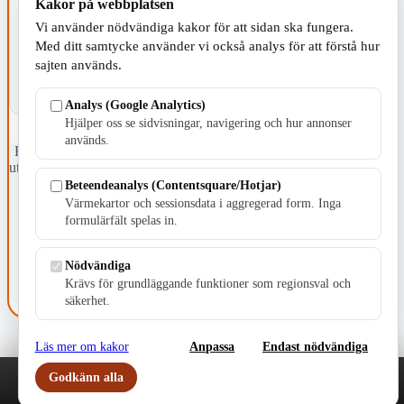
Kakor på webbplatsen
KOMMUNEN
Vi använder nödvändiga kakor för att sidan ska fungera.
Med ditt samtycke använder vi också analys för att förstå hur
sajten används.
Analys (Google Analytics)
Hjälper oss se sidvisningar, navigering och hur annonser
används.
Fristående webbtidningsföretag grundat 1991 som sedan 2002 ger
ut tidningen Skillingaryd.nu och 2010 lanserades Värnamo.nu. Från
april 2026 omfattar Skillingaryd.nu tre kommuner: Gnosjö,
Beteendeanalys (Contentsquare/Hotjar)
Värnamo och Vaggeryds kommun.
Värmekartor och sessionsdata i aggregerad form. Inga
formulärfält spelas in.
Kontakta oss
E-post: redaktionen@skillingaryd.nu
Postadress: Gisslaköp 1, 568 92 Skillingaryd
Nödvändiga
Krävs för grundläggande funktioner som regionsval och
Kakinställningar
säkerhet.
Läs mer om kakor
Anpassa
Endast nödvändiga
Godkänn alla
Play
Nyheter
Sport
Familj
Meny