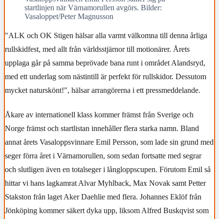
startlinjen när Värnamorullen avgörs. Bilder:
Vasaloppet/Peter Magnusson
"ALK och OK Stigen hälsar alla varmt välkomna till denna årliga
rullskidfest, med allt från världsstjärnor till motionärer. Årets
upplaga går på samma beprövade bana runt i området Alandsryd,
med ett underlag som nästintill är perfekt för rullskidor. Dessutom
mycket naturskönt!", hälsar arrangörerna i ett pressmeddelande.
Åkare av internationell klass kommer främst från Sverige och
Norge främst och startlistan innehåller flera starka namn. Bland
annat årets Vasaloppsvinnare Emil Persson, som lade sin grund med
seger förra året i Värnamorullen, som sedan fortsatte med segrar
och slutligen även en totalseger i långloppscupen. Förutom Emil så
hittar vi hans lagkamrat Alvar Myhlback, Max Novak samt Petter
Stakston från laget Aker Daehlie med flera. Johannes Eklöf från
Jönköping kommer säkert dyka upp, liksom Alfred Buskqvist som