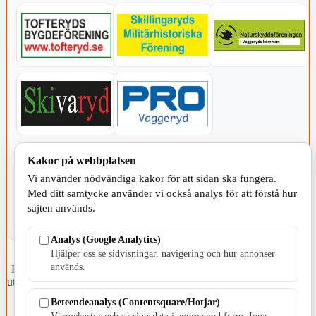
KOMMUNEN
Kakor på webbplatsen
Vi använder nödvändiga kakor för att sidan ska fungera.
Med ditt samtycke använder vi också analys för att förstå hur
sajten används.
Analys (Google Analytics)
Hjälper oss se sidvisningar, navigering och hur annonser
används.
Fristående webbtidningsföretag grundat 1991 som sedan 2002 ger
ut tidningen Skillingaryd.nu och 2010 lanserades Värnamo.nu. Från
april 2026 omfattar Skillingaryd.nu tre kommuner: Gnosjö,
Beteendeanalys (Contentsquare/Hotjar)
Värnamo och Vaggeryds kommun.