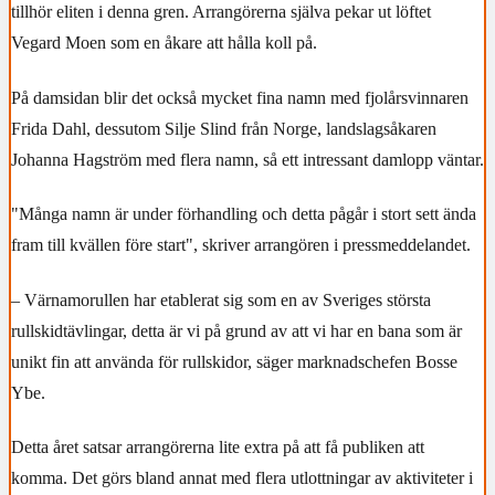
tillhör eliten i denna gren. Arrangörerna själva pekar ut löftet
Vegard Moen som en åkare att hålla koll på.
På damsidan blir det också mycket fina namn med fjolårsvinnaren
Frida Dahl, dessutom Silje Slind från Norge, landslagsåkaren
Johanna Hagström med flera namn, så ett intressant damlopp väntar.
"Många namn är under förhandling och detta pågår i stort sett ända
fram till kvällen före start", skriver arrangören i pressmeddelandet.
– Värnamorullen har etablerat sig som en av Sveriges största
rullskidtävlingar, detta är vi på grund av att vi har en bana som är
unikt fin att använda för rullskidor, säger marknadschefen Bosse
Ybe.
Detta året satsar arrangörerna lite extra på att få publiken att
komma. Det görs bland annat med flera utlottningar av aktiviteter i