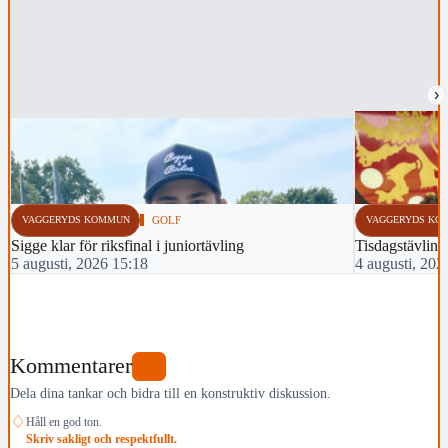
›
VAGGERYDS KOMMUN
GOLF
VAGGERYDS KO
Sigge klar för riksfinal i juniortävling
Tisdagstävlin
5 augusti, 2026 15:18
4 augusti, 202
Kommentarer
0
Dela dina tankar och bidra till en konstruktiv diskussion.
♢
Håll en god ton.
Skriv sakligt och respektfullt.