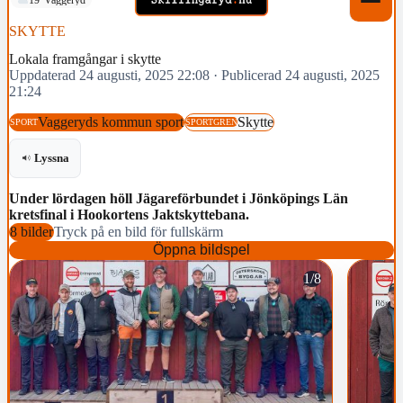
SKYTTE
Lokala framgångar i skytte
Uppdaterad 24 augusti, 2025 22:08
·
Publicerad 24 augusti, 2025
21:24
Vaggeryds kommun sport
Skytte
SPORT
SPORTGREN
Lyssna
Under lördagen höll Jägareförbundet i Jönköpings Län
kretsfinal i Hookortens Jaktskyttebana.
8 bilder
Tryck på en bild för fullskärm
Öppna bildspel
1/8