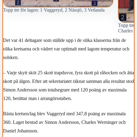
Topp tre för lagen: 1 Vaggeryd, 2 Nässjö, 3 Vetlanda
Topp tre 
Charles W
Det var 41 deltagare som ställde upp i de olika klasserna från de
olika kretsarna och vädret var optimalt med lagom temperatur och
solsken.
– Varje skytt sköt 25 skott trapduvor, fyra skott på råbocken och åtta
skott på älgen. Efter att sekretariatet räknat samman alla resultat stod
Simon Andersson som totalsegrare med 120 poäng av maximala
120, berättar man i arrangörsstaben.
Bästa kretsen/lag blev Vaggeryd med 347,8 poäng av maximala
360. Laget bestod av Simon Andersson, Charles Werninger och
Daniel Johansson.