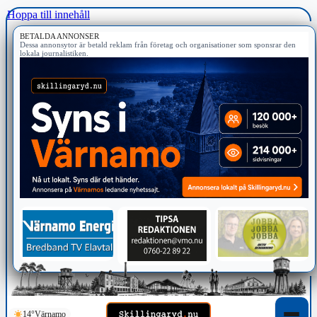
Hoppa till innehåll
BETALDA ANNONSER
Dessa annonsytor är betald reklam från företag och organisationer som sponsrar den
lokala journalistiken.
14°
Värnamo