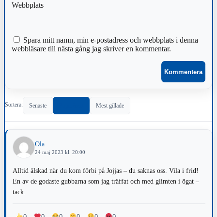
Webbplats
Spara mitt namn, min e-postadress och webbplats i denna
webbläsare till nästa gång jag skriver en kommentar.
Sortera:
Senaste
Populärast
Mest gillade
Ola
24 maj 2023 kl. 20:00
Alltid älskad när du kom förbi på Jojjas – du saknas oss. Vila i frid!
En av de godaste gubbarna som jag träffat och med glimten i ögat –
tack.
0
0
0
0
0
0