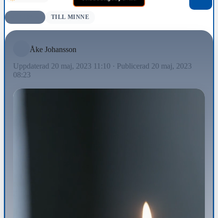
AVLIDNA
TILL MINNE
Åke Johansson
Uppdaterad 20 maj, 2023 11:10
·
Publicerad 20 maj, 2023
08:23