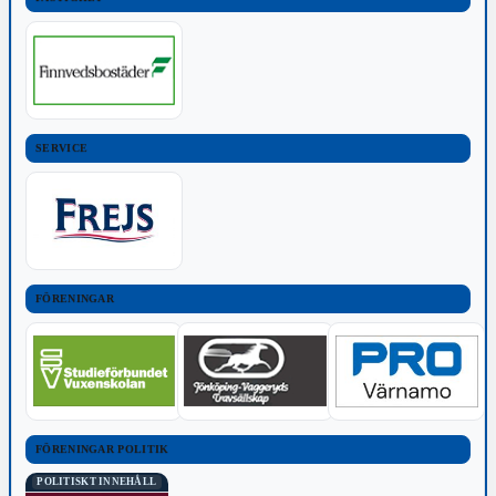
SERVICE
FÖRENINGAR
FÖRENINGAR POLITIK
POLITISKT INNEHÅLL