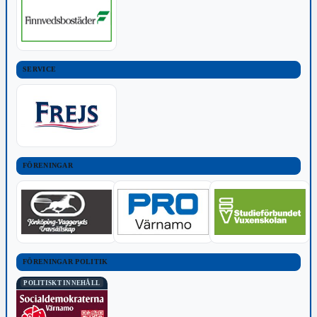
SERVICE
FÖRENINGAR
FÖRENINGAR POLITIK
POLITISKT INNEHÅLL