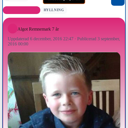
FÖDELSEDAGAR
HYLLNING
Algot Remnemark 7 år
Uppdaterad 6 december, 2016 22:47
·
Publicerad 3 september,
2016 00:00