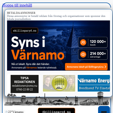
Hoppa till innehåll
BETALDA ANNONSER
Dessa annonsytor är betald reklam från företag och organisationer som sponsrar den
lokala journalistiken.
22°
Värnamo