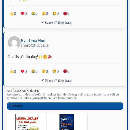
0
0
0
0
0
0
↶ Svara
Dela länk
Eva-Lena Nord
1 okt 2025 kl. 21:18
Grattis på din dag!
0
0
0
0
0
0
↶ Svara
Dela länk
BETALDA ANNONSER
Annonsytor i detta sidofält är reklam från de företag och organisationer som valt att
sponsra den lokala journalistiken i sin hemkommun.
DIVERSE