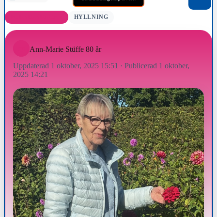
FÖDELSEDAGAR
HYLLNING
Ann-Marie Stüffe 80 år
Uppdaterad 1 oktober, 2025 15:51
·
Publicerad 1 oktober,
2025 14:21