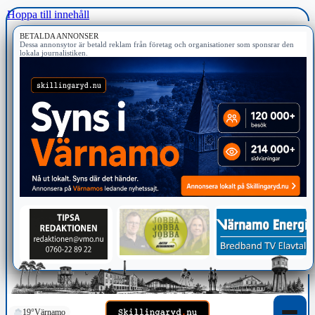
Hoppa till innehåll
BETALDA ANNONSER
Dessa annonsytor är betald reklam från företag och organisationer som sponsrar den
lokala journalistiken.
19°
Värnamo