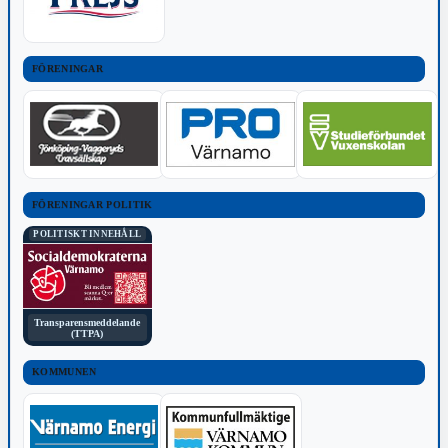
FÖRENINGAR
FÖRENINGAR POLITIK
POLITISKT INNEHÅLL
Transparensmeddelande
(TTPA)
KOMMUNEN