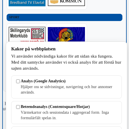
SPORT
Kakor på webbplatsen
Vi använder nödvändiga kakor för att sidan ska fungera.
TILLVERKNING
Med ditt samtycke använder vi också analys för att förstå hur
sajten används.
Analys (Google Analytics)
Hjälper oss se sidvisningar, navigering och hur annonser
används.
Fristående webbtidningsföretag grundat 1991 som sedan 2002 ger
Beteendeanalys (Contentsquare/Hotjar)
ut tidningen Skillingaryd.nu och 2010 lanserades Värnamo.nu. Från
Värmekartor och sessionsdata i aggregerad form. Inga
april 2026 omfattar Skillingaryd.nu tre kommuner: Gnosjö,
formulärfält spelas in.
Värnamo och Vaggeryds kommun.
Kontakta oss