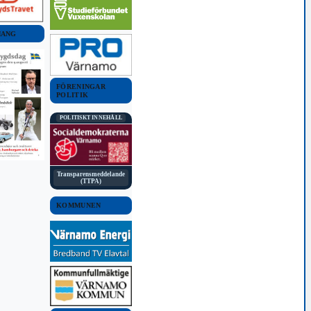
MANG
FÖRENINGAR
POLITIK
POLITISKT INNEHÅLL
Transparensmeddelande
(TTPA)
KOMMUNEN