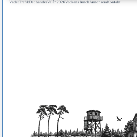
Väder
Trafik
Det händer
Valår 2026
Veckans lunch
Annonsera
Kontakt