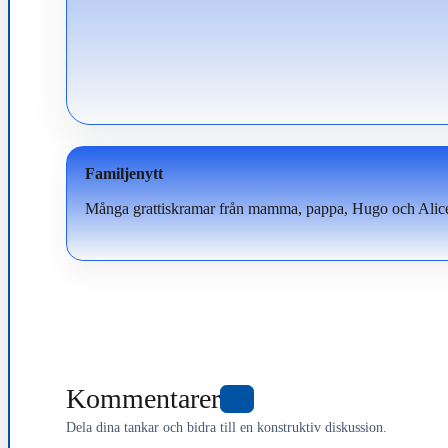
Familjenytt
Många grattiskramar från mamma, pappa, Hugo och Alic
Kommentarer
0
Dela dina tankar och bidra till en konstruktiv diskussion.