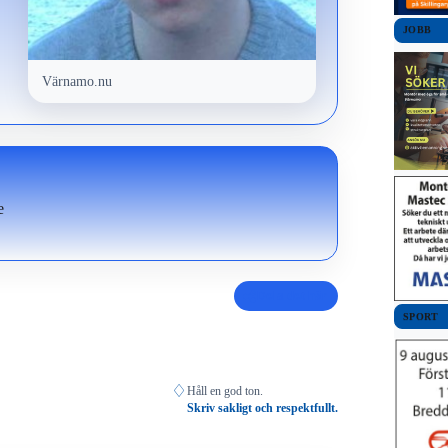
JOBB
Värnamo.nu
e
Dela det här
SPORT
♢
Håll en god ton.
Skriv sakligt och respektfullt.