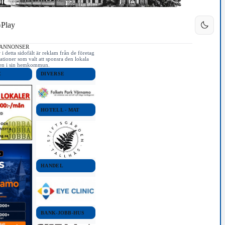
Play
 ANNONSER
i detta sidofält är reklam från de företag
ationer som valt att sponsra den lokala
iken i sin hemkommun.
E
DIVERSE
HOTELL - MAT
HANDEL
BANK-JOBB-HUS