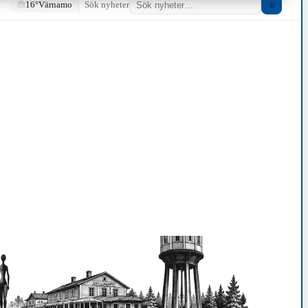
16°
Värnamo
Sök nyheter
⌕