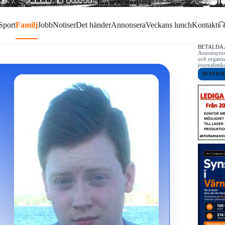
Sport
Familj
Jobb
Notiser
Det händer
Annonsera
Veckans lunch
Kontakt
BETALDA
Annonsytor 
och organis
journalist
DIVERS