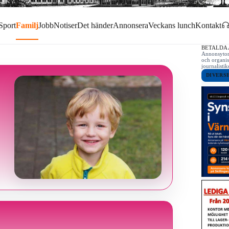
Sport
Familj
Jobb
Notiser
Det händer
Annonsera
Veckans lunch
Kontakt
BETALDA
Annonsytor 
och organis
journalist
DIVERS