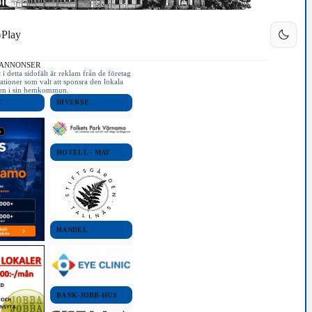
Play
 ANNONSER
i detta sidofält är reklam från de företag
ationer som valt att sponsra den lokala
iken i sin hemkommun.
E
DIVERSE
HOTELL - MAT
HANDEL
BANK-JOBB-HUS