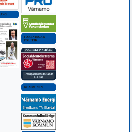
MANG
FÖRENINGAR
POLITIK
POLITISKT INNEHÅLL
Transparensmeddelande
(TTPA)
KOMMUNEN