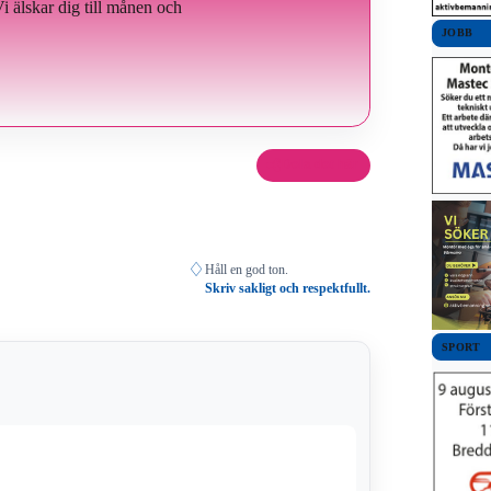
 Vi älskar dig till månen och
JOBB
Dela det här
♢
Håll en god ton.
Skriv sakligt och respektfullt.
SPORT