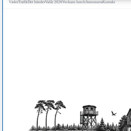
Väder
Trafik
Det händer
Valår 2026
Veckans lunch
Annonsera
Kontakt