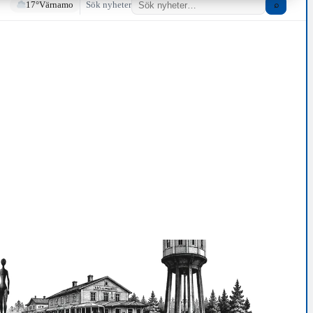
17°
Värnamo
Sök nyheter
⌕