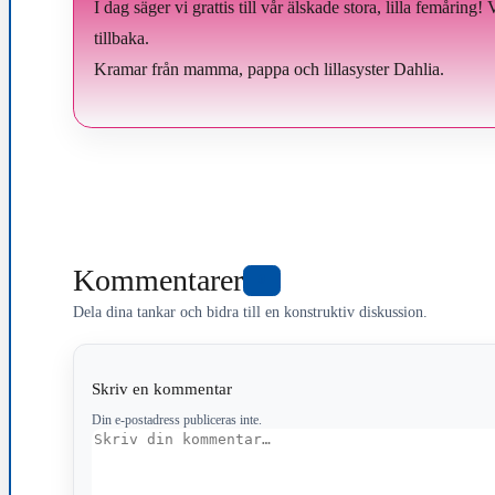
I dag säger vi grattis till vår älskade stora, lilla femåring!
tillbaka.
Kramar från mamma, pappa och lillasyster Dahlia.
Kommentarer
0
Dela dina tankar och bidra till en konstruktiv diskussion.
Skriv en kommentar
Din e-postadress publiceras inte.
Kommentar