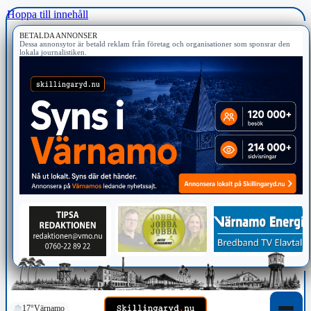
Hoppa till innehåll
BETALDA ANNONSER
Dessa annonsytor är betald reklam från företag och organisationer som sponsrar den
lokala journalistiken.
17°
Värnamo