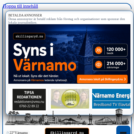
Hoppa till innehåll
BETALDA ANNONSER
Dessa annonsytor är betald reklam från företag och organisationer som sponsrar den
lokala journalistiken.
22°
Värnamo