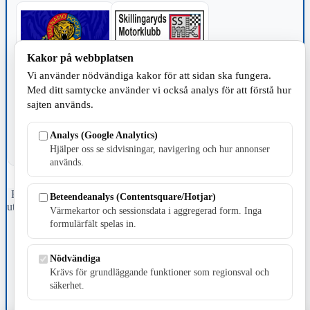
Kakor på webbplatsen
Vi använder nödvändiga kakor för att sidan ska fungera.
TILLVERKNING
Med ditt samtycke använder vi också analys för att förstå hur
sajten används.
Analys (Google Analytics)
Hjälper oss se sidvisningar, navigering och hur annonser
används.
Fristående webbtidningsföretag grundat 1991 som sedan 2002 ger
Beteendeanalys (Contentsquare/Hotjar)
ut tidningen Skillingaryd.nu och 2010 lanserades Värnamo.nu. Från
Värmekartor och sessionsdata i aggregerad form. Inga
april 2026 omfattar Skillingaryd.nu tre kommuner: Gnosjö,
formulärfält spelas in.
Värnamo och Vaggeryds kommun.
Kontakta oss
Nödvändiga
E-post: redaktionen@skillingaryd.nu
Krävs för grundläggande funktioner som regionsval och
Postadress: Gisslaköp 1, 568 92 Skillingaryd
säkerhet.
Kakinställningar