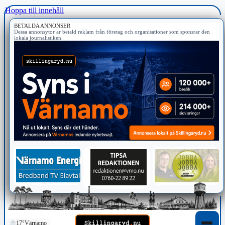
Hoppa till innehåll
BETALDA ANNONSER
Dessa annonsytor är betald reklam från företag och organisationer som sponsrar den
lokala journalistiken.
17°
Värnamo