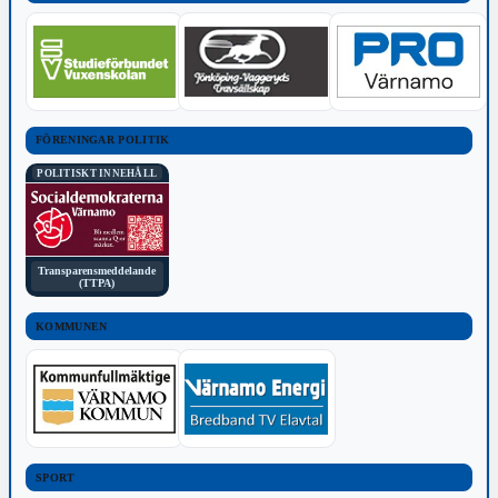
FÖRENINGAR POLITIK
POLITISKT INNEHÅLL
Transparensmeddelande
(TTPA)
KOMMUNEN
SPORT