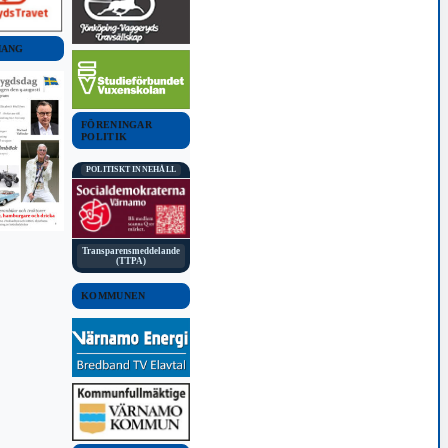
MANG
FÖRENINGAR
POLITIK
POLITISKT INNEHÅLL
Transparensmeddelande
(TTPA)
KOMMUNEN