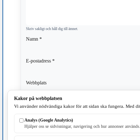
Skriv sakligt och håll dig till ämnet.
Namn
*
E-postadress
*
Webbplats
Kakor på webbplatsen
Spara mitt namn, min e-postadress och webbplats i den
Vi använder nödvändiga kakor för att sidan ska fungera. Med dit
kommentar.
Analys (Google Analytics)
Hjälper oss se sidvisningar, navigering och hur annonser används