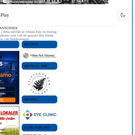
Play
 ANNONSER
i detta sidofält är reklam från de företag
ationer som valt att sponsra den lokala
iken i sin hemkommun.
E
DIVERSE
HOTELL - MAT
HANDEL
BANK-JOBB-HUS