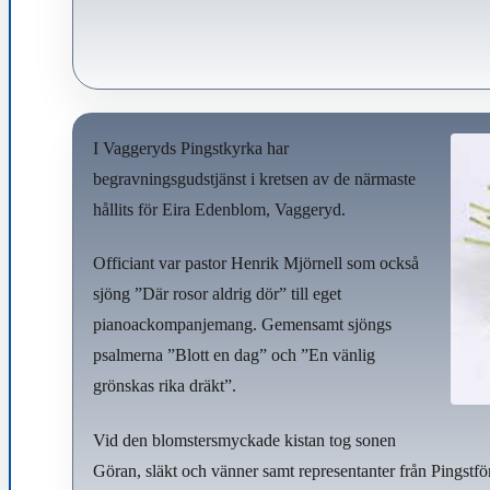
I Vaggeryds Pingstkyrka har
begravningsgudstjänst i kretsen av de närmaste
hållits för Eira Edenblom, Vaggeryd.
Officiant var pastor Henrik Mjörnell som också
sjöng ”Där rosor aldrig dör” till eget
pianoackompanjemang. Gemensamt sjöngs
psalmerna ”Blott en dag” och ”En vänlig
grönskas rika dräkt”.
Vid den blomstersmyckade kistan tog sonen
Göran, släkt och vänner samt representanter från Pingstför