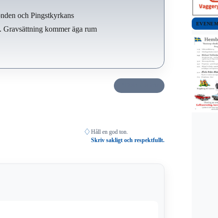
onden och Pingstkyrkans
EVENE
n. Gravsättning kommer äga rum
Dela det här
♢
Håll en god ton.
Skriv sakligt och respektfullt.