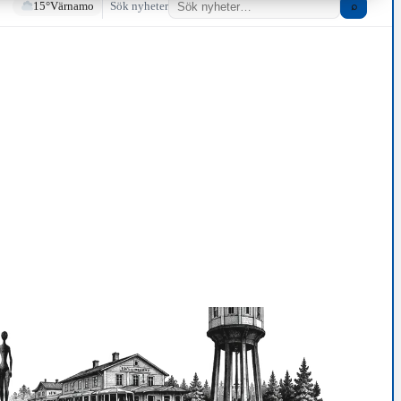
15°
Värnamo
Sök nyheter
⌕