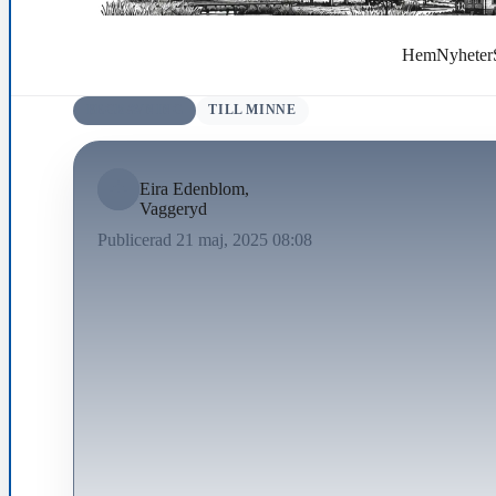
Hem
Nyheter
BEGRAVNING
TILL MINNE
Eira Edenblom,
Vaggeryd
Publicerad 21 maj, 2025 08:08