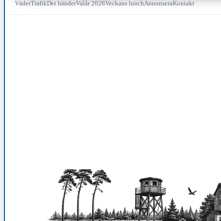
Väder
Trafik
Det händer
Valår 2026
Veckans lunch
Annonsera
Kontakt