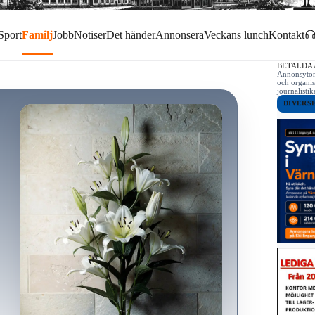
Sport
Familj
Jobb
Notiser
Det händer
Annonsera
Veckans lunch
Kontakt
BETALDA
Annonsytor 
och organis
journalist
DIVERS