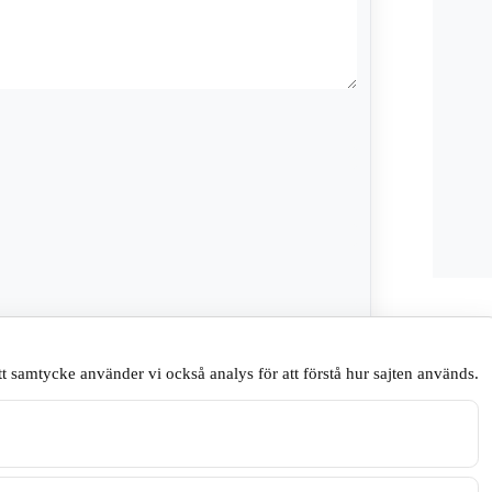
na webbläsare till nästa gång jag skriver en
t samtycke använder vi också analys för att förstå hur sajten används.
.