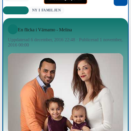
NYFÖDDA
NY I FAMILJEN
En flicka i Värnamo - Melina
Uppdaterad 6 december, 2016 22:48
·
Publicerad 1 november,
2016 00:00