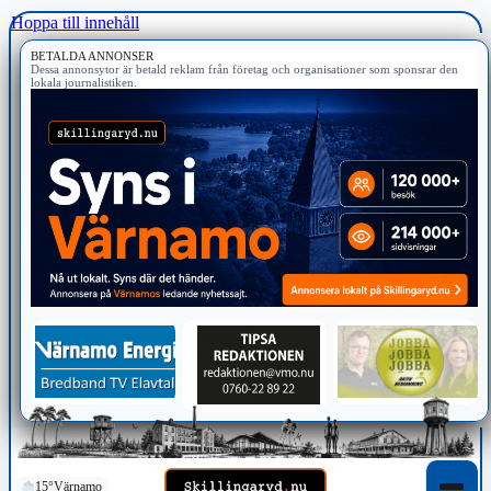
Hoppa till innehåll
BETALDA ANNONSER
Dessa annonsytor är betald reklam från företag och organisationer som sponsrar den
lokala journalistiken.
15°
Värnamo