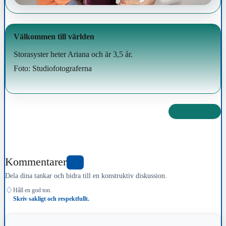
Välkommen till världen
Storasyster heter Ariana och är 3,5 år.
Foto: Studiofotograferna
Dela det här
Kommentarer
0
Dela dina tankar och bidra till en konstruktiv diskussion.
♢
Håll en god ton.
Skriv sakligt och respektfullt.