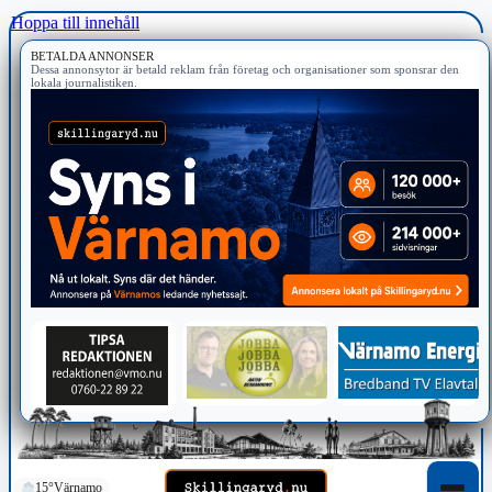
Hoppa till innehåll
BETALDA ANNONSER
Dessa annonsytor är betald reklam från företag och organisationer som sponsrar den
lokala journalistiken.
15°
Värnamo