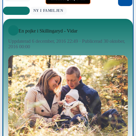
NYFÖDDA
NY I FAMILJEN
En pojke i Skillingaryd - Vidar
Uppdaterad 6 december, 2016 22:49
·
Publicerad 30 oktober,
2016 00:00