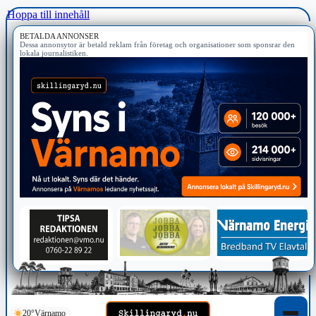
Hoppa till innehåll
BETALDA ANNONSER
Dessa annonsytor är betald reklam från företag och organisationer som sponsrar den
lokala journalistiken.
20°
Värnamo