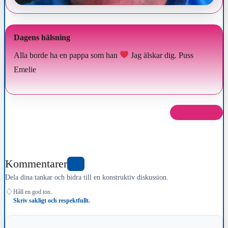
Dagens hälsning
Alla borde ha en pappa som han
Jag älskar dig. Puss
Emelie
Dela det här
Kommentarer
0
Dela dina tankar och bidra till en konstruktiv diskussion.
♢
Håll en god ton.
Skriv sakligt och respektfullt.