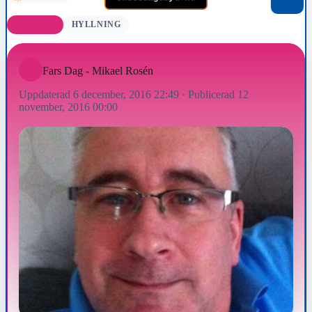
GRATTIS
HYLLNING
Fars Dag - Mikael Rosén
Uppdaterad 6 december, 2016 22:49
·
Publicerad 12
november, 2016 00:00