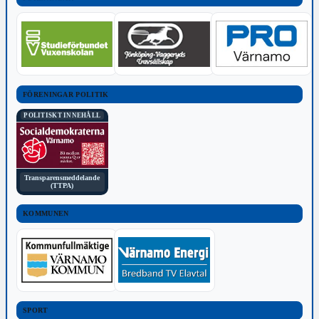
FÖRENINGAR POLITIK
POLITISKT INNEHÅLL
Transparensmeddelande
(TTPA)
KOMMUNEN
SPORT