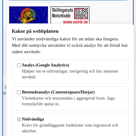
Kakor på webbplatsen
TILLVERKNING
Vi använder nödvändiga kakor för att sidan ska fungera.
Med ditt samtycke använder vi också analys för att förstå hur
sajten används.
Analys (Google Analytics)
Hjälper oss se sidvisningar, navigering och hur annonser
används.
Fristående webbtidningsföretag grundat 1991 som sedan 2002 ger
Beteendeanalys (Contentsquare/Hotjar)
ut tidningen Skillingaryd.nu och 2010 lanserades Värnamo.nu. Från
april 2026 omfattar Skillingaryd.nu tre kommuner: Gnosjö,
Värmekartor och sessionsdata i aggregerad form. Inga
Värnamo och Vaggeryds kommun.
formulärfält spelas in.
Kontakta oss
Nödvändiga
E-post: redaktionen@skillingaryd.nu
Postadress: Gisslaköp 1, 568 92 Skillingaryd
Krävs för grundläggande funktioner som regionsval och
säkerhet.
Kakinställningar