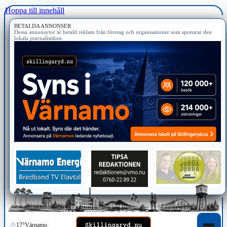
Hoppa till innehåll
BETALDA ANNONSER
Dessa annonsytor är betald reklam från företag och organisationer som sponsrar den
lokala journalistiken.
17°
Värnamo