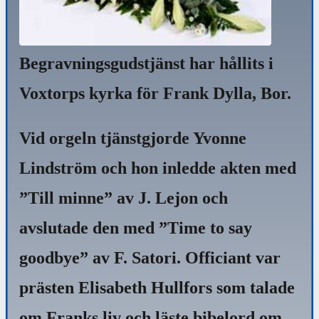
Begravningsgudstjänst har hållits i
Voxtorps kyrka för Frank Dylla, Bor.
Vid orgeln tjänstgjorde Yvonne
Lindström och hon inledde akten med
”Till minne” av J. Lejon och
avslutade den med ”Time to say
goodbye” av F. Satori. Officiant var
prästen Elisabeth Hullfors som talade
om Franks liv och läste bibelord om