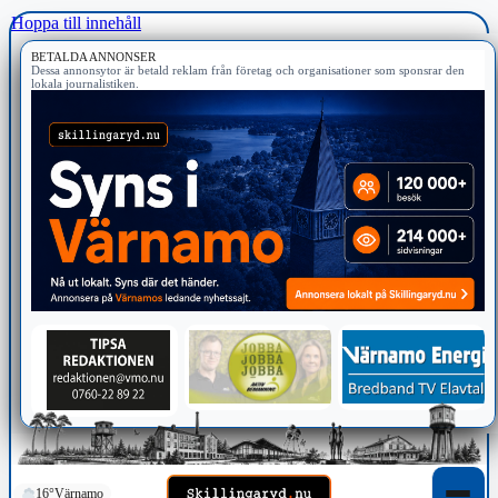
Hoppa till innehåll
BETALDA ANNONSER
Dessa annonsytor är betald reklam från företag och organisationer som sponsrar den
lokala journalistiken.
16°
Värnamo