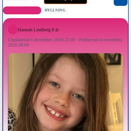
FÖDELSEDAGAR
HYLLNING
Hannah Lindberg 8 år
Uppdaterad 6 december, 2016 22:49
·
Publicerad 4 november,
2016 00:00