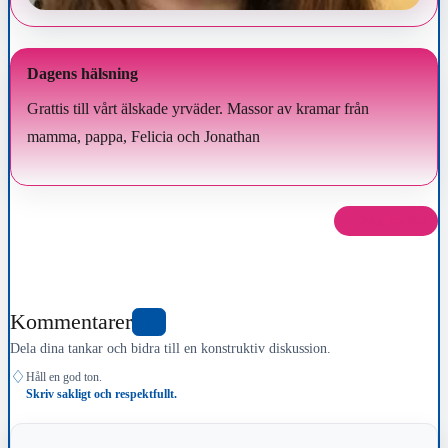
Dagens hälsning
Grattis till vårt älskade yrväder. Massor av kramar från
mamma, pappa, Felicia och Jonathan
Dela det här
Kommentarer
0
Dela dina tankar och bidra till en konstruktiv diskussion.
♢
Håll en god ton.
Skriv sakligt och respektfullt.