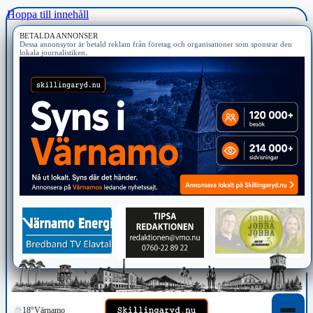
Hoppa till innehåll
BETALDA ANNONSER
Dessa annonsytor är betald reklam från företag och organisationer som sponsrar den
lokala journalistiken.
18°
Värnamo