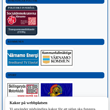
FÖRENINGAR POLITIK
POLITISKT INNEHÅLL
Transparensmeddelande
(TTPA)
KOMMUNEN
SPORT
Kakor på webbplatsen
Vi använder nödvändiga kakor för att sidan ska fungera.
TILLVERKNING