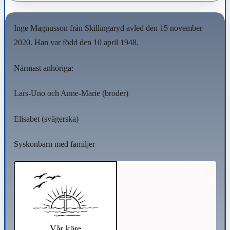
Inge Magnusson från Skillingaryd avled den 15 november
2020. Han var född den 10 april 1948.
Närmast anhöriga:
Lars-Uno och Anne-Marie (broder)
Elisabet (svägerska)
Syskonbarn med familjer