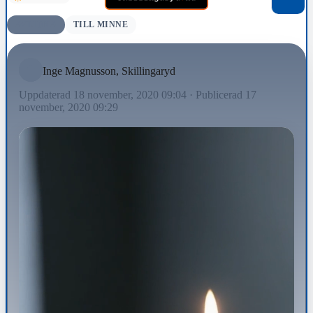
AVLIDNA
TILL MINNE
Inge Magnusson, Skillingaryd
Uppdaterad 18 november, 2020 09:04
·
Publicerad 17
november, 2020 09:29