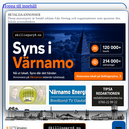
Hoppa till innehåll
BETALDA ANNONSER
Dessa annonsytor är betald reklam från företag och organisationer som sponsrar den
lokala journalistiken.
11°
Värnamo