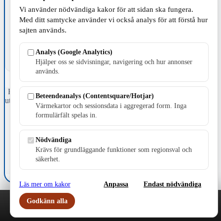
Vi använder nödvändiga kakor för att sidan ska fungera.
TILLVERKNING
Med ditt samtycke använder vi också analys för att förstå hur
sajten används.
Analys (Google Analytics)
Hjälper oss se sidvisningar, navigering och hur annonser
används.
Fristående webbtidningsföretag grundat 1991 som sedan 2002 ger
Beteendeanalys (Contentsquare/Hotjar)
ut tidningen Skillingaryd.nu och 2010 lanserades Värnamo.nu. Från
Värmekartor och sessionsdata i aggregerad form. Inga
april 2026 omfattar Skillingaryd.nu tre kommuner: Gnosjö,
formulärfält spelas in.
Värnamo och Vaggeryds kommun.
Kontakta oss
Nödvändiga
E-post: redaktionen@skillingaryd.nu
Krävs för grundläggande funktioner som regionsval och
Postadress: Gisslaköp 1, 568 92 Skillingaryd
säkerhet.
Kakinställningar
Läs mer om kakor
Anpassa
Endast nödvändiga
Godkänn alla
Play
Nyheter
Sport
Familj
Meny