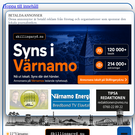
Hoppa till innehåll
BETALDA ANNONSER
Dessa annonsytor är betald reklam från företag och organisationer som sponsrar den
lokala journalistiken.
11°
Värnamo