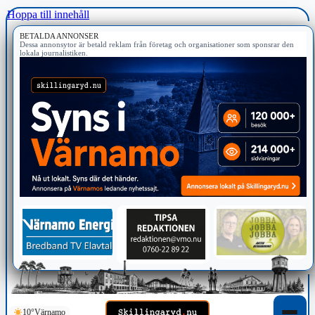
Hoppa till innehåll
BETALDA ANNONSER
Dessa annonsytor är betald reklam från företag och organisationer som sponsrar den
lokala journalistiken.
10°
Värnamo