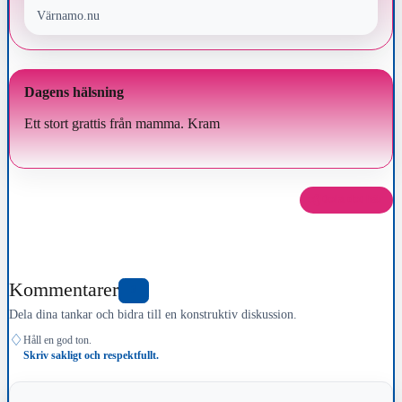
Värnamo.nu
Dagens hälsning
Ett stort grattis från mamma. Kram
Dela det här
Kommentarer
0
Dela dina tankar och bidra till en konstruktiv diskussion.
♢
Håll en god ton.
Skriv sakligt och respektfullt.