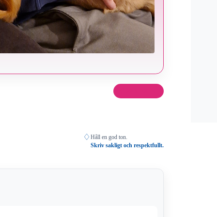
Dela det här
♢
Håll en god ton.
Skriv sakligt och respektfullt.