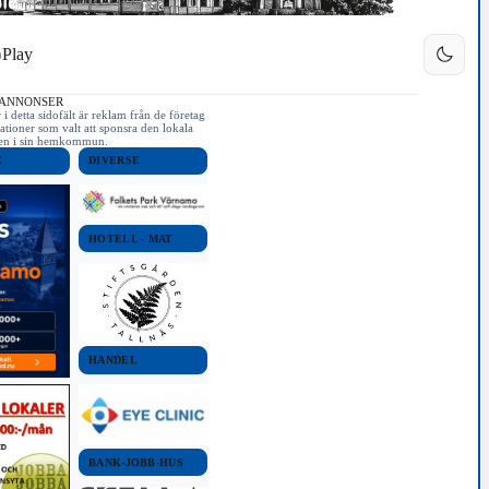
Play
 ANNONSER
i detta sidofält är reklam från de företag
ationer som valt att sponsra den lokala
iken i sin hemkommun.
E
DIVERSE
HOTELL - MAT
HANDEL
BANK-JOBB-HUS