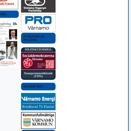
MANG
FÖRENINGAR
POLITIK
POLITISKT INNEHÅLL
Transparensmeddelande
(TTPA)
KOMMUNEN