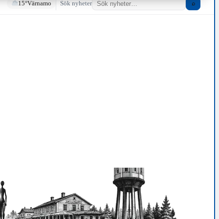
15°
Värnamo
Sök nyheter
⌕