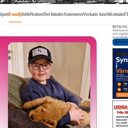
Sport
Familj
Jobb
Notiser
Det händer
Annonsera
Veckans lunch
Kontakt
BETALDA
Annonsytor 
och organis
journalist
DIVERS