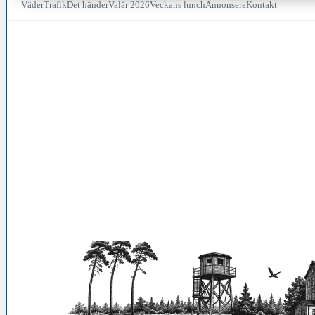
Väder
Trafik
Det händer
Valår 2026
Veckans lunch
Annonsera
Kontakt