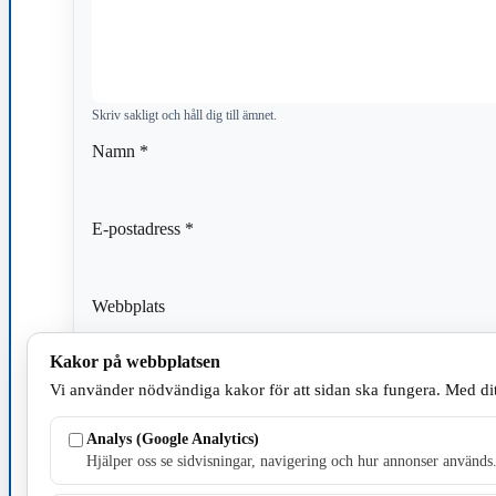
Skriv sakligt och håll dig till ämnet.
Namn
*
E-postadress
*
Webbplats
Kakor på webbplatsen
Spara mitt namn, min e-postadress och webbplats i den
Vi använder nödvändiga kakor för att sidan ska fungera. Med dit
kommentar.
Analys (Google Analytics)
Hjälper oss se sidvisningar, navigering och hur annonser används