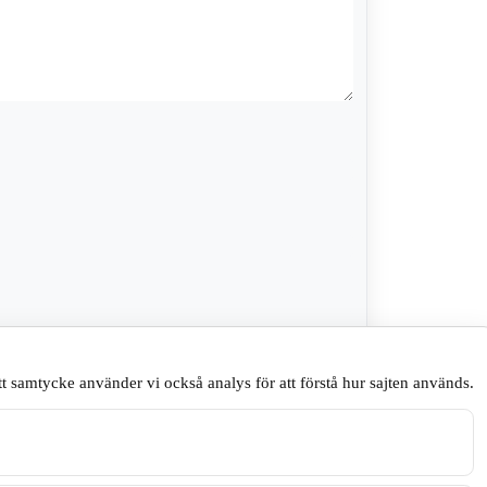
na webbläsare till nästa gång jag skriver en
t samtycke använder vi också analys för att förstå hur sajten används.
.